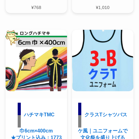
¥
768
¥
1,010
ハチマキTMC
クラスTシャツバス
巾6cm×400cm
ケ風｜ユニフォームで
★プリント込み：1773
文化祭を盛り上げる