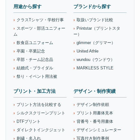
用途から探す
ブランドから探す
クラスTシャツ・学校行事
取扱いブランド比較
スポーツ・部活ユニフォー
Printstar（プリントスタ
ム
ー）
飲食店ユニフォーム
glimmer（グリマー）
卒園・卒業記念
United Athle
卒部・チーム記念品
wundou（ウンドウ）
結婚式・ブライダル
MARKLESS STYLE
祭り・イベント用法被
プリント・加工方法
デザイン・制作実績
プリント方法を比較する
デザイン制作依頼
シルクスクリーンプリント
プリント用書体見本
DTFプリント
背番号・番号用書体
ダイレクトインクジェット
デザインシミュレーター
刺繍・名入れ
写真付き制作事例