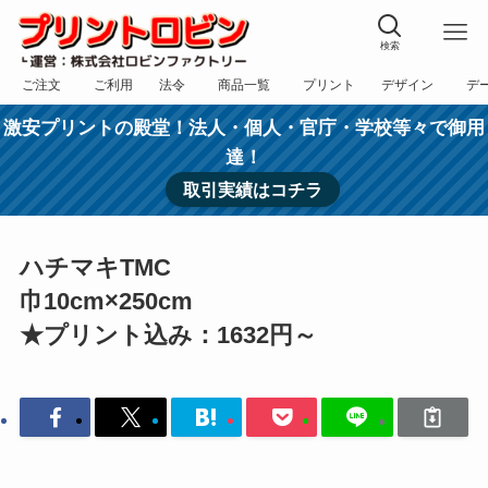
検索
ご注文
ご利用
法令
商品一覧
プリント
デザイン
デ
フォーム
規約
表記
カテゴリー
方法
依頼
入稿
激安プリントの殿堂！法人・個人・官庁・学校等々で御用
達！
取引実績はコチラ
ハチマキTMC
巾10cm×250cm
★プリント込み：1632円～