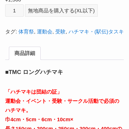
ハ
無地商品を購入する(XL以下)
チ
マ
タグ:
体育祭
,
運動会
,
受験
,
ハチマキ・(駅伝)タスキ
キ
TMC
商品詳細
巾
10cm×250cm★
■TMC ロングハチマキ
プ
リ
「ハチマキは団結の証」
ン
運動会・イベント・受験・サークル活動で必須の
ト
ハチマキ。
込
巾4cm・5cm・6cm・10cm×
み：
長さ150cm・200cm・250cm・300cm・400cmの
1632