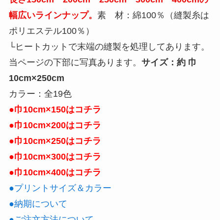
幅広いラインナップ。
素 材：綿100％（縫製糸は
円
ポリエステル100％）
～
└ヒートカットで末端の縫製を処理してあります。
個
当ページの下部に写真あります。
サイズ：約 巾
10cm×250cm
カラー：全19色
●巾10cm×150はコチラ
●巾10cm×200はコチラ
●巾10cm×250はコチラ
●巾10cm×300はコチラ
●巾10cm×400はコチラ
●プリントサイズ＆カラー
●納期について
●ご注文方法について