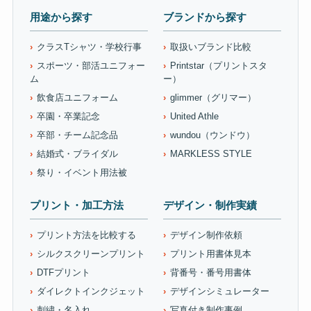
用途から探す
ブランドから探す
クラスTシャツ・学校行事
取扱いブランド比較
スポーツ・部活ユニフォー
Printstar（プリントスタ
ム
ー）
飲食店ユニフォーム
glimmer（グリマー）
卒園・卒業記念
United Athle
卒部・チーム記念品
wundou（ウンドウ）
結婚式・ブライダル
MARKLESS STYLE
祭り・イベント用法被
プリント・加工方法
デザイン・制作実績
プリント方法を比較する
デザイン制作依頼
シルクスクリーンプリント
プリント用書体見本
DTFプリント
背番号・番号用書体
ダイレクトインクジェット
デザインシミュレーター
刺繍・名入れ
写真付き制作事例