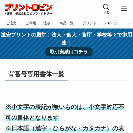
検索
ご注文
ご利用
法令
商品一覧
プリント
デザイン
デ
フォーム
規約
表記
カテゴリー
方法
依頼
入稿
激安プリントの殿堂！法人・個人・官庁・学校等々で御用
達！
取引実績はコチラ
背番号専用書体一覧
※小文字の表記が無いものは、小文字対応不
可の書体となります
※日本語（漢字・ひらがな・カタカナ）の表