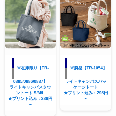
※在庫限り【TR-
※廃盤【TR-1054】
0885/0886/0887】
ライトキャンバスパッ
ライトキャンバスタウ
ケージトート
ントート S/M/L
★プリント込み：298円
★プリント込み：286円
～
～