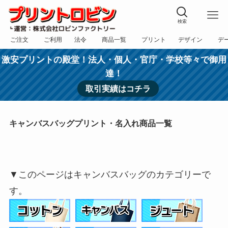
検索
ご注文
ご利用
法令
商品一覧
プリント
デザイン
デ
フォーム
規約
表記
カテゴリー
方法
依頼
入稿
激安プリントの殿堂！法人・個人・官庁・学校等々で御用
達！
取引実績はコチラ
キャンバスバッグプリント・名入れ商品一覧
▼このページはキャンバスバッグのカテゴリーで
す。