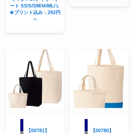
ート SS/S/SM/Ｍ/ML/Ｌ
★プリント込み：292円
～
【00781】
【00780】