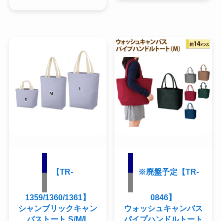
【TR-
※廃盤予定【TR-
1359/1360/1361】
0846】
シャンブリックキャン
ウォッシュキャンバス
バストート S/M/L
パイプハンドルトート