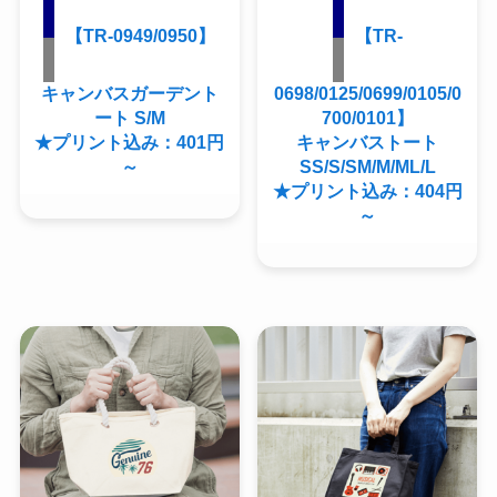
【TR-0949/0950】
【TR-
キャンバスガーデント
0698/0125/0699/0105/0
ート S/M
700/0101】
★プリント込み：401円
キャンバストート
～
SS/S/SM/M/ML/L
★プリント込み：404円
～