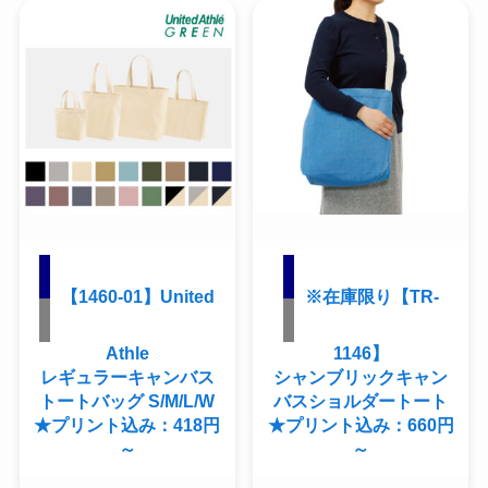
【1460-01】United
※在庫限り【TR-
Athle
1146】
レギュラーキャンバス
シャンブリックキャン
トートバッグ S/M/L/W
バスショルダートート
★プリント込み：418円
★プリント込み：660円
～
～