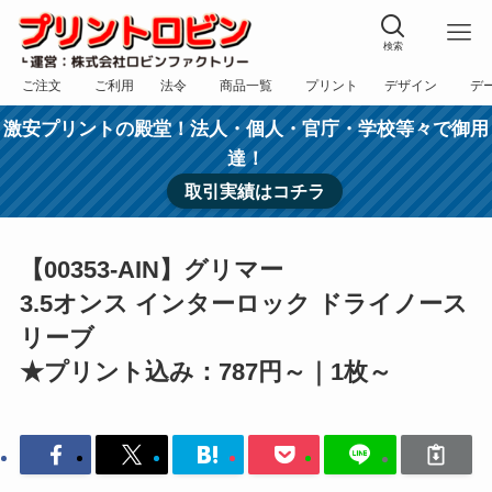
検索
ご注文
ご利用
法令
商品一覧
プリント
デザイン
デ
フォーム
規約
表記
カテゴリー
方法
依頼
入稿
激安プリントの殿堂！法人・個人・官庁・学校等々で御用
達！
取引実績はコチラ
【00353-AIN】グリマー
3.5オンス インターロック ドライノース
リーブ
★プリント込み：787円～｜1枚～