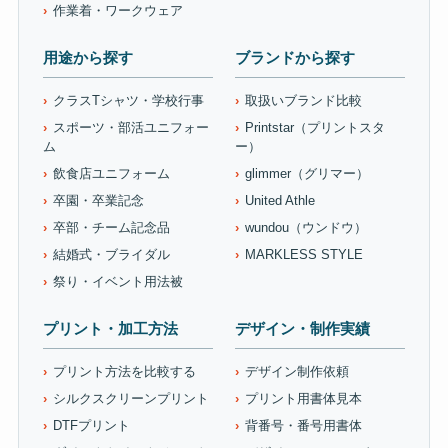
作業着・ワークウェア
用途から探す
ブランドから探す
クラスTシャツ・学校行事
取扱いブランド比較
スポーツ・部活ユニフォー
Printstar（プリントスタ
ム
ー）
飲食店ユニフォーム
glimmer（グリマー）
卒園・卒業記念
United Athle
卒部・チーム記念品
wundou（ウンドウ）
結婚式・ブライダル
MARKLESS STYLE
祭り・イベント用法被
プリント・加工方法
デザイン・制作実績
プリント方法を比較する
デザイン制作依頼
シルクスクリーンプリント
プリント用書体見本
DTFプリント
背番号・番号用書体