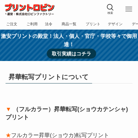
検索
ご注文
ご利用
法令
商品一覧
プリント
デザイン
デ
フォーム
規約
表記
カテゴリー
方法
依頼
入稿
激安プリントの殿堂！法人・個人・官庁・学校等々で御用
達！
取引実績はコチラ
昇華転写プリントについて
▼
（フルカラー）昇華転写(ショウカテンシャ)
プリント
★
フルカラー昇華(ショウカ)転写プリント