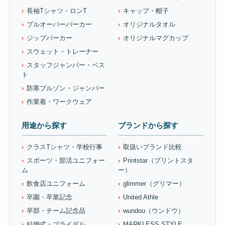
長袖Tシャツ・ロンT
キャップ・帽子
プルオーバーパーカー
オリジナルタオル
ジップパーカー
オリジナルマグカップ
スウェット・トレーナー
スタッフジャンパー・ベス
ト
防寒ブルゾン・ジャンパー
作業着・ワークウェア
用途から探す
ブランドから探す
クラスTシャツ・学校行事
取扱いブランド比較
スポーツ・部活ユニフォー
Printstar（プリントスタ
ム
ー）
飲食店ユニフォーム
glimmer（グリマー）
卒園・卒業記念
United Athle
卒部・チーム記念品
wundou（ウンドウ）
結婚式・ブライダル
MARKLESS STYLE