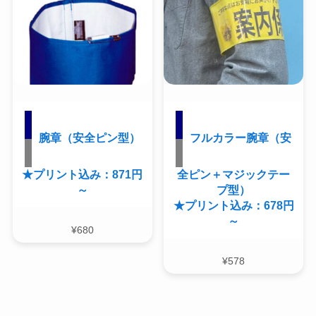
腕章（安全ピン型）
フルカラー腕章（安
★プリント込み：871円
全ピン＋マジックテー
～
プ型）
★プリント込み：678円
～
¥
680
¥
578