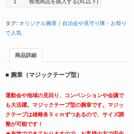
無地商品を購入する(XL以下)
廃
盤
タグ:
オリジナル腕章｜自治会や見守り隊・お祭り
腕
で人気
章
（マ
商品詳細
ジ
ッ
■ 腕章（マジックテープ型）
ク
テ
運動会や地域の見回り、コンベンションや会議で
ー
も大活躍。マジックテープ型の腕章です。マジッ
プ
クテープは雄雌各５ｃｍずつあるので、サイズ調
型）
整が可能です！
★
★布地でできておりますので、お客様の方で安全
プ