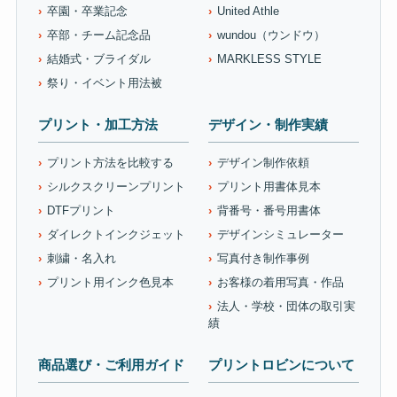
卒園・卒業記念
United Athle
卒部・チーム記念品
wundou（ウンドウ）
結婚式・ブライダル
MARKLESS STYLE
祭り・イベント用法被
プリント・加工方法
デザイン・制作実績
プリント方法を比較する
デザイン制作依頼
シルクスクリーンプリント
プリント用書体見本
DTFプリント
背番号・番号用書体
ダイレクトインクジェット
デザインシミュレーター
刺繍・名入れ
写真付き制作事例
プリント用インク色見本
お客様の着用写真・作品
法人・学校・団体の取引実
績
商品選び・ご利用ガイド
プリントロビンについて