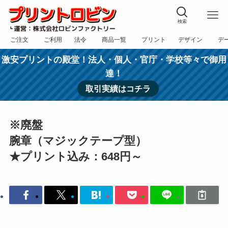
検索
ご注文
ご利用
法令
商品一覧
プリント
デザイン
デ
フォーム
規約
表記
カテゴリー
方法
依頼
入稿
激安プリントの殿堂！法人・個人・官庁・学校等々で御用
達！
取引実績はコチラ
※廃盤
腕章（マジックテープ型）
★プリント込み：648円～