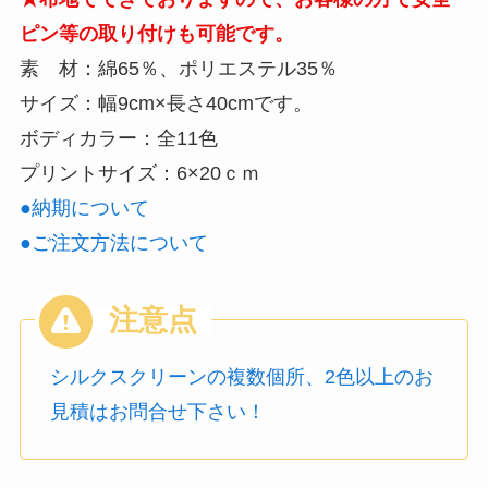
ピン等の取り付けも可能です。
リ
素 材：綿65％、ポリエステル35％
ン
サイズ：幅9cm×長さ40cmです。
ト
ボディカラー：全11色
込
プリントサイズ：6×20ｃｍ
み：
●納期について
648
●ご注文方法について
円
～
個
シルクスクリーンの複数個所、2色以上のお
見積はお問合せ下さい！