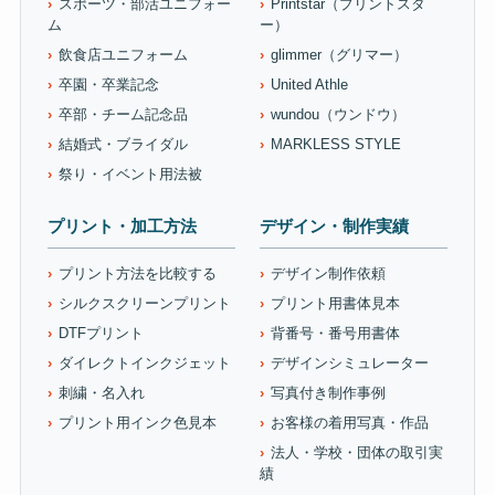
スポーツ・部活ユニフォー
Printstar（プリントスタ
ム
ー）
飲食店ユニフォーム
glimmer（グリマー）
卒園・卒業記念
United Athle
卒部・チーム記念品
wundou（ウンドウ）
結婚式・ブライダル
MARKLESS STYLE
祭り・イベント用法被
プリント・加工方法
デザイン・制作実績
プリント方法を比較する
デザイン制作依頼
シルクスクリーンプリント
プリント用書体見本
DTFプリント
背番号・番号用書体
ダイレクトインクジェット
デザインシミュレーター
刺繍・名入れ
写真付き制作事例
プリント用インク色見本
お客様の着用写真・作品
法人・学校・団体の取引実
績