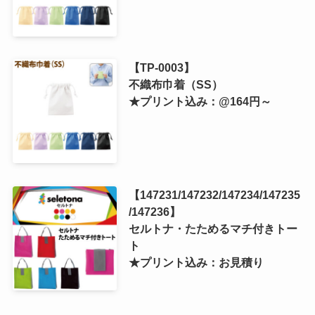
【TP-0003】
不織布巾着（SS）
★プリント込み：@164円～
【147231/147232/147234/147235
/147236】
セルトナ・たためるマチ付きトー
ト
★プリント込み：お見積り