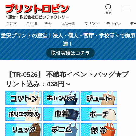
検索
ご注文
ご利用
法令
商品一覧
プリント
デザイン
デ
フォーム
規約
表記
カテゴリー
方法
依頼
入稿
激安プリントの殿堂！法人・個人・官庁・学校等々で御用
達！
取引実績はコチラ
【TR-0526】 不織布イベントバッグ★プ
リント込み：438円～