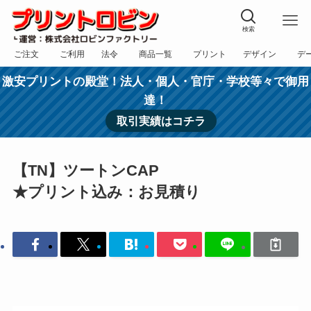
検索
ご注文
ご利用
法令
商品一覧
プリント
デザイン
デ
フォーム
規約
表記
カテゴリー
方法
依頼
入稿
激安プリントの殿堂！法人・個人・官庁・学校等々で御用
達！
取引実績はコチラ
【TN】ツートンCAP
★プリント込み：お見積り