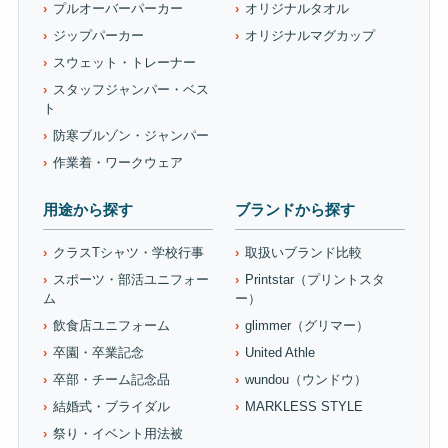
プルオーバーパーカー
オリジナルタオル
ジップパーカー
オリジナルマグカップ
スウェット・トレーナー
スタッフジャンパー・ベス
ト
防寒ブルゾン・ジャンパー
作業着・ワークウェア
用途から探す
ブランドから探す
クラスTシャツ・学校行事
取扱いブランド比較
スポーツ・部活ユニフォー
Printstar（プリントスタ
ム
ー）
飲食店ユニフォーム
glimmer（グリマー）
卒園・卒業記念
United Athle
卒部・チーム記念品
wundou（ウンドウ）
結婚式・ブライダル
MARKLESS STYLE
祭り・イベント用法被