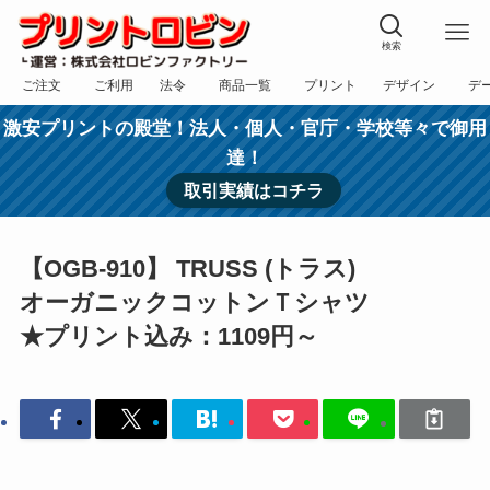
検索
ご注文
ご利用
法令
商品一覧
プリント
デザイン
デ
フォーム
規約
表記
カテゴリー
方法
依頼
入稿
激安プリントの殿堂！法人・個人・官庁・学校等々で御用
達！
取引実績はコチラ
【OGB-910】 TRUSS (トラス)
オーガニックコットンＴシャツ
★プリント込み：1109円～