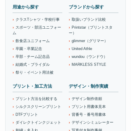
用途から探す
ブランドから探す
クラスTシャツ・学校行事
取扱いブランド比較
スポーツ・部活ユニフォー
Printstar（プリントスタ
ム
ー）
飲食店ユニフォーム
glimmer（グリマー）
卒園・卒業記念
United Athle
卒部・チーム記念品
wundou（ウンドウ）
結婚式・ブライダル
MARKLESS STYLE
祭り・イベント用法被
プリント・加工方法
デザイン・制作実績
プリント方法を比較する
デザイン制作依頼
シルクスクリーンプリント
プリント用書体見本
DTFプリント
背番号・番号用書体
ダイレクトインクジェット
デザインシミュレーター
刺繍・名入れ
写真付き制作事例