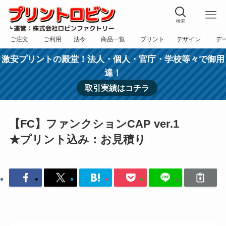
検索
ご注文
ご利用
法令
商品一覧
プリント
デザイン
デ
フォーム
規約
表記
カテゴリー
方法
依頼
入稿
激安プリントの殿堂！法人・個人・官庁・学校等々で御用
達！
取引実績はコチラ
【FC】ファンクションCAP ver.1
★プリント込み：お見積り