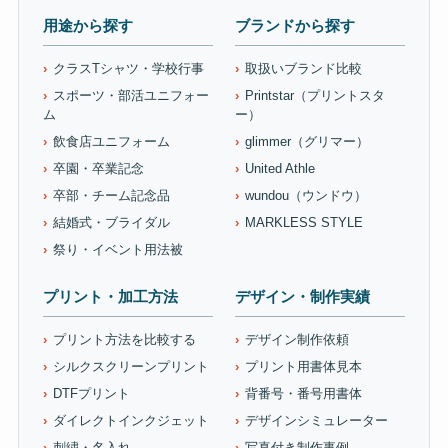
用途から探す
ブランドから探す
クラスTシャツ・学校行事
取扱いブランド比較
スポーツ・部活ユニフォー
Printstar（プリントスタ
ム
ー）
飲食店ユニフォーム
glimmer（グリマー）
卒園・卒業記念
United Athle
卒部・チーム記念品
wundou（ウンドウ）
結婚式・ブライダル
MARKLESS STYLE
祭り・イベント用法被
プリント・加工方法
デザイン・制作実績
プリント方法を比較する
デザイン制作依頼
シルクスクリーンプリント
プリント用書体見本
DTFプリント
背番号・番号用書体
ダイレクトインクジェット
デザインシミュレーター
刺繍・名入れ
写真付き制作事例