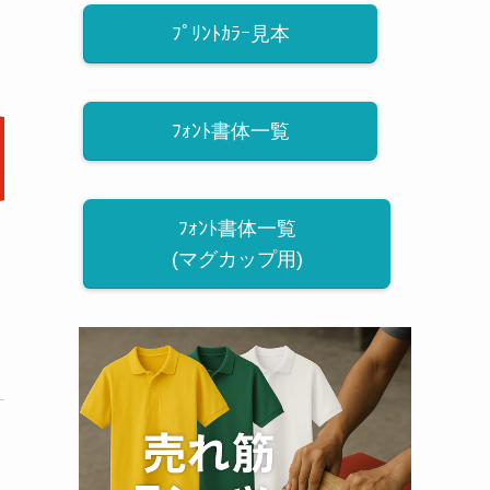
ﾌﾟﾘﾝﾄｶﾗｰ見本
ﾌｫﾝﾄ書体一覧
ﾌｫﾝﾄ書体一覧
(マグカップ用)