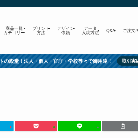
商品一覧
プリント
デザイン
データ
Q&A
ご注文
カテゴリー
方法
依頼
入稿方法
取引実
トの殿堂！法人・個人・官庁・学校等々で御用達！