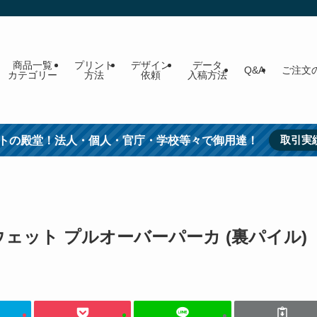
商品一覧
プリント
デザイン
データ
Q&A
ご注文
カテゴリー
方法
依頼
入稿方法
取引実
トの殿堂！法人・個人・官庁・学校等々で御用達！
ウェット プルオーバーパーカ (裏パイル)