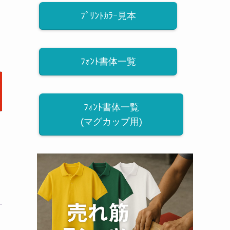
ﾌﾟﾘﾝﾄｶﾗｰ見本
ﾌｫﾝﾄ書体一覧
ﾌｫﾝﾄ書体一覧
(マグカップ用)