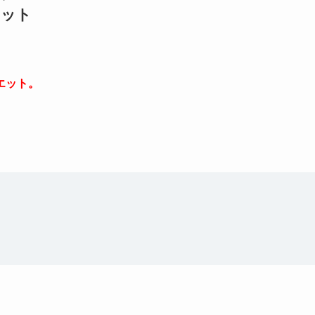
ェット
エット。