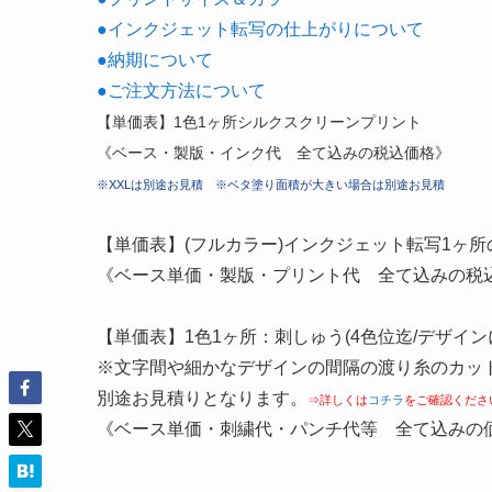
●インクジェット転写の仕上がりについて
●納期について
●ご注文方法について
【単価表】1色1ヶ所シルクスクリーンプリント
《ベース・製版・インク代 全て込みの税込価格》
※XXLは別途お見積 ※ベタ塗り面積が大きい場合は別途お見積
【単価表】(フルカラー)インクジェット転写1ヶ所
《ベース単価・製版・プリント代 全て込みの税込み
【単価表】1色1ヶ所：刺しゅう(4色位迄/デザイ
※文字間や細かなデザインの間隔の渡り糸のカッ
別途お見積りとなります。
⇒詳しくは
コチラ
をご確認くださ
《ベース単価・刺繍代・パンチ代等 全て込みの