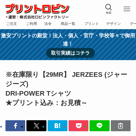
検索
ご注文
ご利用
法令
商品一覧
プリント
デザイン
デ
フォーム
規約
表記
カテゴリー
方法
依頼
入稿
激安プリントの殿堂！法人・個人・官庁・学校等々で御用
達！
取引実績はコチラ
※在庫限り【29MR】 JERZEES (ジャー
ジーズ)
DRI-POWER Tシャツ
★プリント込み：お見積～