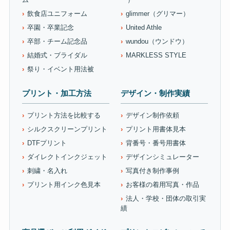
飲食店ユニフォーム
glimmer（グリマー）
卒園・卒業記念
United Athle
卒部・チーム記念品
wundou（ウンドウ）
結婚式・ブライダル
MARKLESS STYLE
祭り・イベント用法被
プリント・加工方法
デザイン・制作実績
プリント方法を比較する
デザイン制作依頼
シルクスクリーンプリント
プリント用書体見本
DTFプリント
背番号・番号用書体
ダイレクトインクジェット
デザインシミュレーター
刺繍・名入れ
写真付き制作事例
プリント用インク色見本
お客様の着用写真・作品
法人・学校・団体の取引実
績