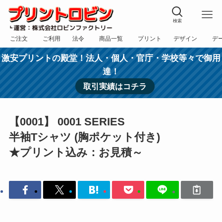
検索
ご注文
ご利用
法令
商品一覧
プリント
デザイン
デ
フォーム
規約
表記
カテゴリー
方法
依頼
入稿
激安プリントの殿堂！法人・個人・官庁・学校等々で御用
達！
取引実績はコチラ
【0001】 0001 SERIES
半袖Tシャツ (胸ポケット付き)
★プリント込み：お見積～