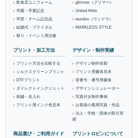
飲食店ユニフォーム
glimmer（グリマー）
卒園・卒業記念
United Athle
卒部・チーム記念品
wundou（ウンドウ）
結婚式・ブライダル
MARKLESS STYLE
祭り・イベント用法被
プリント・加工方法
デザイン・制作実績
プリント方法を比較する
デザイン制作依頼
シルクスクリーンプリント
プリント用書体見本
DTFプリント
背番号・番号用書体
ダイレクトインクジェット
デザインシミュレーター
刺繍・名入れ
写真付き制作事例
プリント用インク色見本
お客様の着用写真・作品
法人・学校・団体の取引実
績
商品選び・ご利用ガイド
プリントロビンについて