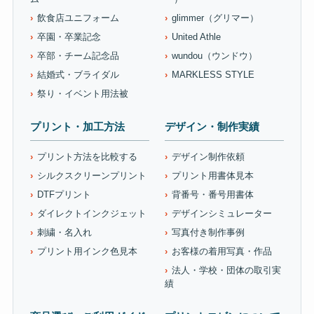
飲食店ユニフォーム
glimmer（グリマー）
卒園・卒業記念
United Athle
卒部・チーム記念品
wundou（ウンドウ）
結婚式・ブライダル
MARKLESS STYLE
祭り・イベント用法被
プリント・加工方法
デザイン・制作実績
プリント方法を比較する
デザイン制作依頼
シルクスクリーンプリント
プリント用書体見本
DTFプリント
背番号・番号用書体
ダイレクトインクジェット
デザインシミュレーター
刺繍・名入れ
写真付き制作事例
プリント用インク色見本
お客様の着用写真・作品
法人・学校・団体の取引実
績