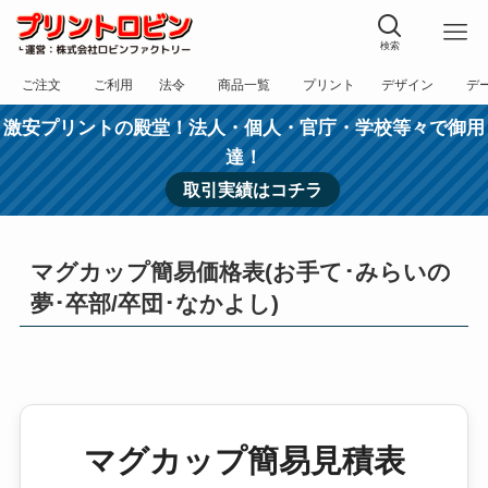
検索
ご注文
ご利用
法令
商品一覧
プリント
デザイン
デ
フォーム
規約
表記
カテゴリー
方法
依頼
入稿
激安プリントの殿堂！法人・個人・官庁・学校等々で御用
達！
取引実績はコチラ
マグカップ簡易価格表(お手て･みらいの
夢･卒部/卒団･なかよし)
マグカップ簡易見積表