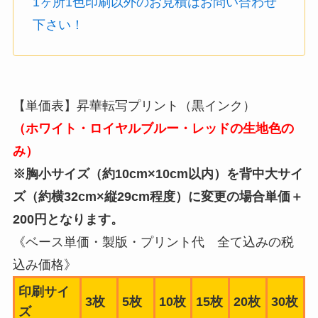
1ヶ所1色印刷以外のお見積はお問い合わせ
下さい！
【単価表】昇華転写プリント（黒インク）
（ホワイト・ロイヤルブルー・レッドの生地色の
み）
※胸小サイズ（約10cm×10cm以内）を背中大サイ
ズ（約横32cm×縦29cm程度）に変更の場合単価＋
200円となります。
《ベース単価・製版・プリント代 全て込みの税
込み価格》
印刷サイ
3枚
5枚
10枚
15枚
20枚
30枚
ズ