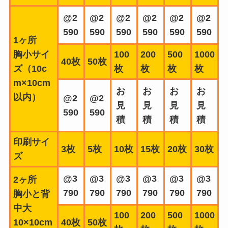
@2
@2
@2
@2
@2
@2
590
590
590
590
590
590
1ヶ所
胸小サイ
100
200
500
1000
40枚
50枚
ズ（10c
枚
枚
枚
枚
m×10cm
お
お
お
お
以内）
@2
@2
見
見
見
見
590
590
積
積
積
積
印刷サイ
3枚
5枚
10枚
15枚
20枚
30枚
ズ
@3
@3
@3
@3
@3
@3
2ヶ所
790
790
790
790
790
790
胸小と背
中大
100
200
500
1000
10×10cm
40枚
50枚