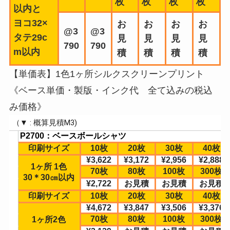
枚
枚
枚
枚
以内と
ヨコ32×
お
お
お
お
@3
@3
タテ29c
見
見
見
見
790
790
m以内
積
積
積
積
【単価表】1色1ヶ所シルクスクリーンプリント
《ベース単価・製版・インク代 全て込みの税込
み価格》