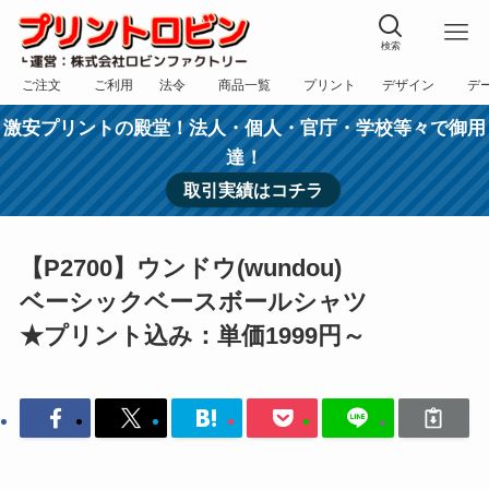
検索
ご注文
ご利用
法令
商品一覧
プリント
デザイン
デ
フォーム
規約
表記
カテゴリー
方法
依頼
入稿
激安プリントの殿堂！法人・個人・官庁・学校等々で御用
達！
取引実績はコチラ
【P2700】ウンドウ(wundou)
ベーシックベースボールシャツ
★プリント込み：単価1999円～