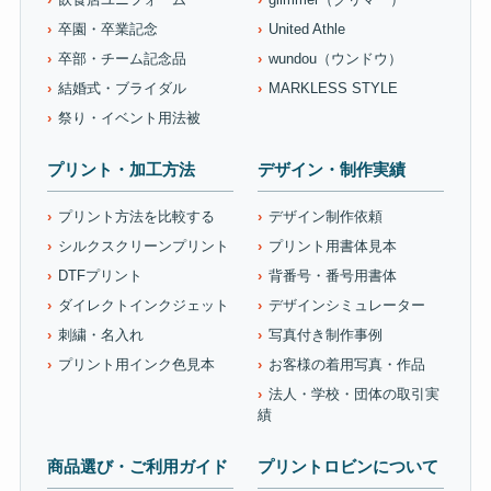
卒園・卒業記念
United Athle
卒部・チーム記念品
wundou（ウンドウ）
結婚式・ブライダル
MARKLESS STYLE
祭り・イベント用法被
プリント・加工方法
デザイン・制作実績
プリント方法を比較する
デザイン制作依頼
シルクスクリーンプリント
プリント用書体見本
DTFプリント
背番号・番号用書体
ダイレクトインクジェット
デザインシミュレーター
刺繍・名入れ
写真付き制作事例
プリント用インク色見本
お客様の着用写真・作品
法人・学校・団体の取引実
績
商品選び・ご利用ガイド
プリントロビンについて