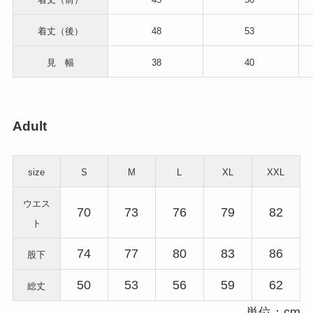
着丈（後）
48
53
見 幅
38
40
Adult
size
S
M
L
XL
XXL
ウエス
70
73
76
79
82
ト
74
77
80
83
86
股下
50
53
56
59
62
総丈
単位：cm