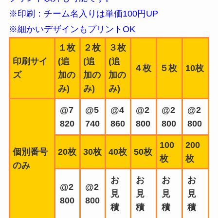
※印刷：チーム名入りは単価100円UP
※細かいデザインもプリントOK
１枚
２枚
３枚
印刷サイ
(追
(追
(追
４枚
５枚
10枚
ズ
加の
加の
加の
み)
み)
み)
@7
@5
@4
@2
@2
@2
820
740
860
800
800
800
100
200
個別番号
20枚
30枚
40枚
50枚
枚
枚
のみ
お
お
お
お
@2
@2
見
見
見
見
800
800
積
積
積
積