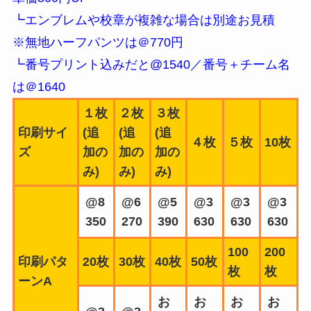
┗エンブレムや校章が複雑な場合は別途お見積
※無地ハーフパンツは＠770円
┗番号プリント込みだと@1540／番号＋チーム名
は＠1640
１枚
２枚
３枚
印刷サイ
(追
(追
(追
４枚
５枚
10枚
ズ
加の
加の
加の
み)
み)
み)
@8
@6
@5
@3
@3
@3
350
270
390
630
630
630
100
200
印刷パタ
20枚
30枚
40枚
50枚
枚
枚
ーンA
お
お
お
お