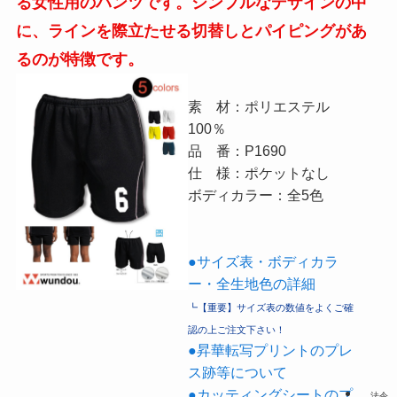
る女性用のパンツです。シンプルなデザインの中
に、ラインを際立たせる切替しとパイピングがあ
るのが特徴です。
素 材：ポリエステル
100％
品 番：P1690
仕 様：ポケットなし
ボディカラー：全5色
●サイズ表・ボディカラ
ー・全生地色の詳細
┗【重要】サイズ表の数値をよくご確
認の上ご注文下さい！
●昇華転写プリントのプレ
ス跡等について
●カッティングシートのプ
法令