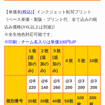
【単価表
(税込)
】インクジェット転写プリント
《ベース単価・製版・プリント代 全て込みの税
込み価格(XXL以上は別途)》
※全生地色対応可能です。
※印刷：チーム名入りは単価100円UP
１枚
２枚
３枚
(追
(追
(追
４枚
５枚
10枚
加の
加の
加の
み)
み)
み)
@8
@6
@5
@3
@3
@3
220
140
260
200
200
200
100
200
個別番号
20枚
30枚
40枚
50枚
枚
枚