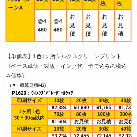
枚
枚
ーンA
お
お
お
お
@4
@4
見
見
見
見
460
460
積
積
積
積
【単価表】1色1ヶ所シルクスクリーンプリント
《ベース単価・製版・インク代 全て込みの税込
み価格》