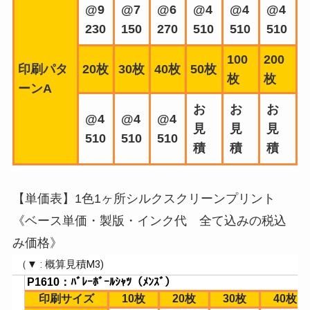
@9
@7
@6
@4
@4
@4
230
150
270
510
510
510
100
200
印刷パタ
20枚
30枚
40枚
50枚
枚
枚
ーンA
お
お
お
@4
@4
@4
見
見
見
510
510
510
積
積
積
【単価表】1色1ヶ所シルクスクリーンプリント
《ベース単価・製版・インク代 全て込みの税込
み価格》