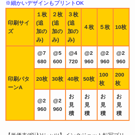
※細かいデザインもプリントOK
１枚
２枚
３枚
印刷サイ
(追
(追
(追
４枚
５枚
10枚
ズ
加の
加の
加の
み)
み)
み)
@7
@5
@4
@2
@2
@2
680
600
720
960
960
960
100
200
印刷パタ
20枚
30枚
40枚
50枚
枚
枚
ーンA
お
お
お
お
@2
@2
見
見
見
見
960
960
積
積
積
積