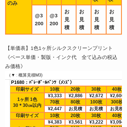
のみ
お
お
お
お
@3
@3
見
見
見
見
200
200
積
積
積
積
【単価表】1色1ヶ所シルクスクリーンプリント
《ベース単価・製版・インク代 全て込みの税込
み価格》