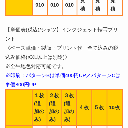
見
見
見
010
010
010
積
積
積
【単価表(税込)/シャツ】インクジェット転写プリ
ント
《ベース単価・製版・プリント代 全て込みの税
込み価格(XXL以上は別途)》
※全生地色対応可能です。
※印刷：パターンBは単価4
00円UP／パターンCは
単価800円UP
１枚
２枚
３枚
(追
(追
(追
４枚
５枚
10枚
加の
加の
加の
み)
み)
み)