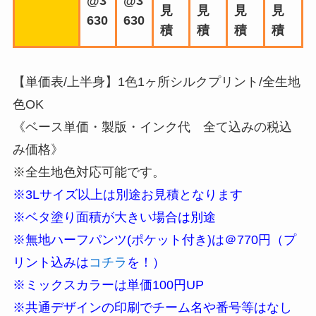
@3
@3
見
見
見
見
630
630
積
積
積
積
【単価表/上半身】1色1ヶ所シルクプリント/全生地
色OK
《ベース単価・製版・インク代 全て込みの税込
み価格》
※全生地色対応可能です。
※3Lサイズ以上は別途お見積となります
※ベタ塗り面積が大きい場合は別途
※無地ハーフパンツ(ポケット付き)は＠770円（プ
リント込みは
コチラ
を！）
※ミックスカラーは単価100円UP
※共通デザインの印刷でチーム名や番号等はなし