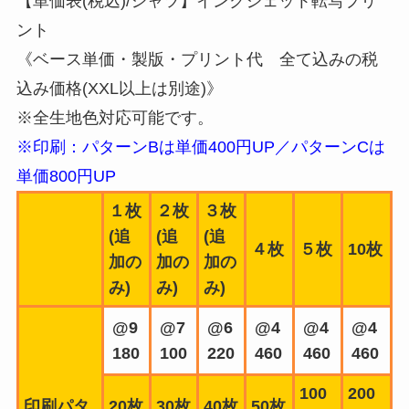
【単価表(税込)/シャツ】インクジェット転写プリ
ント
《ベース単価・製版・プリント代 全て込みの税
込み価格(XXL以上は別途)》
※全生地色対応可能です。
※印刷：パターンBは単価400円UP／パターンCは
単価800円UP
１枚
２枚
３枚
(追
(追
(追
４枚
５枚
10枚
加の
加の
加の
み)
み)
み)
@9
@7
@6
@4
@4
@4
180
100
220
460
460
460
100
200
印刷パタ
20枚
30枚
40枚
50枚