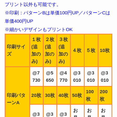
プリント以外も可能です。
※印刷：パターンBは単価100円UP／パターンCは
単価400円UP
※細かいデザインもプリントOK
１枚
２枚
３枚
印刷サイ
(追
(追
(追
４枚
５枚
10枚
ズ
加の
加の
加の
み)
み)
み)
@7
@5
@4
@3
@3
@3
730
650
770
010
010
010
100
200
印刷パタ
20枚
30枚
40枚
50枚
枚
枚
ーンA
お
お
お
@3
@3
@3