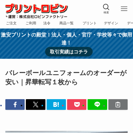
検索
ご注文
ご利用
法令
商品一覧
プリント
デザイン
デ
フォーム
規約
表記
カテゴリー
方法
依頼
入稿
激安プリントの殿堂！法人・個人・官庁・学校等々で御用
達！
取引実績はコチラ
バレーボールユニフォームのオーダーが
安い｜昇華転写１枚から