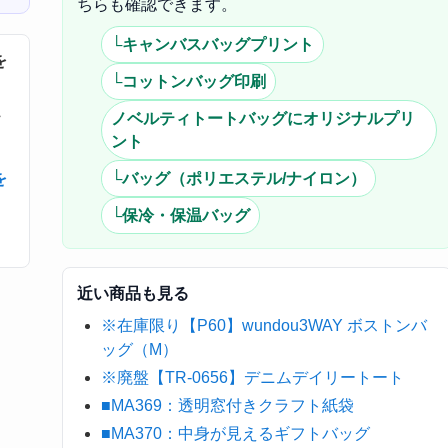
ちらも確認できます。
└キャンバスバッグプリント
を
└コットンバッグ印刷
・
ノベルティトートバッグにオリジナルプリ
ント
を
└バッグ（ポリエステル/ナイロン）
└保冷・保温バッグ
近い商品も見る
※在庫限り【P60】wundou3WAY ボストンバ
ッグ（M）
※廃盤【TR-0656】デニムデイリートート
■MA369：透明窓付きクラフト紙袋
■MA370：中身が見えるギフトバッグ