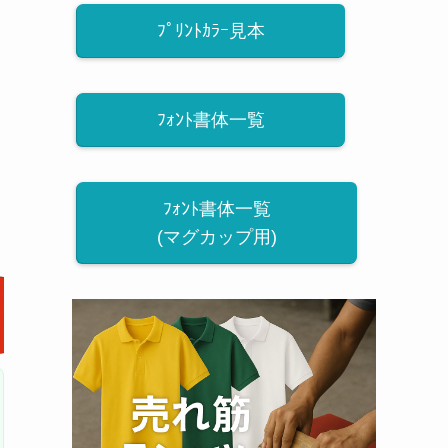
ﾌﾟﾘﾝﾄｶﾗｰ見本
ﾌｫﾝﾄ書体一覧
ﾌｫﾝﾄ書体一覧
(マグカップ用)