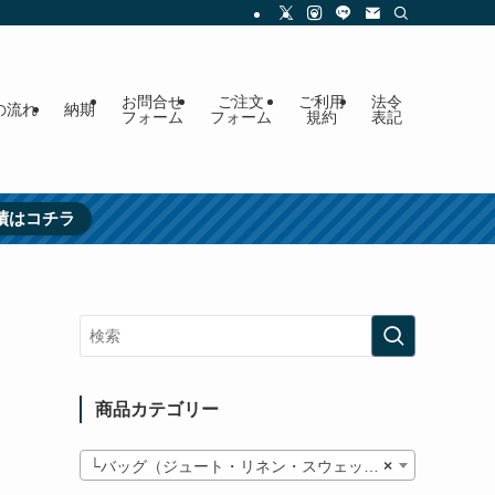
お問合せ
ご注文
ご利用
法令
の流れ
納期
フォーム
フォーム
規約
表記
績はコチラ
商品カテゴリー
└バッグ（ジュート・リネン・スウェット）
×