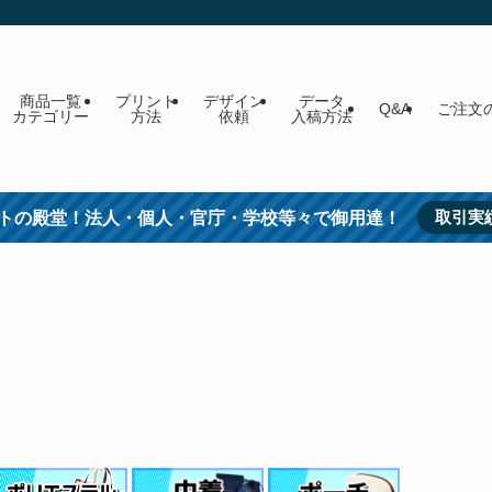
商品一覧
プリント
デザイン
データ
Q&A
ご注文
カテゴリー
方法
依頼
入稿方法
取引実
トの殿堂！法人・個人・官庁・学校等々で御用達！