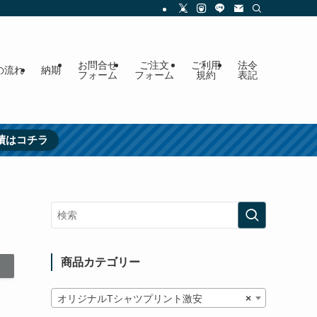
お問合せ
ご注文
ご利用
法令
の流れ
納期
フォーム
フォーム
規約
表記
績はコチラ
商品カテゴリー
オリジナルTシャツプリント激安
×