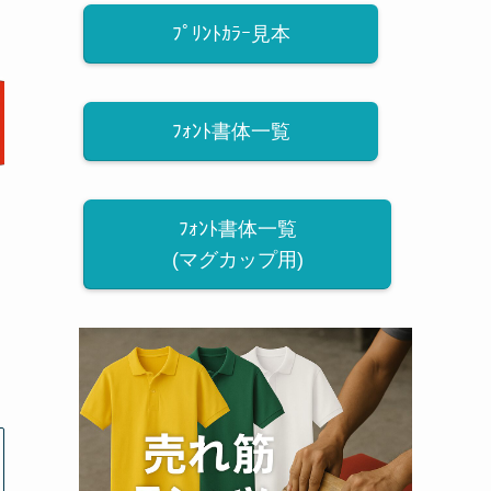
ﾌﾟﾘﾝﾄｶﾗｰ見本
ﾌｫﾝﾄ書体一覧
ﾌｫﾝﾄ書体一覧
(マグカップ用)
枚