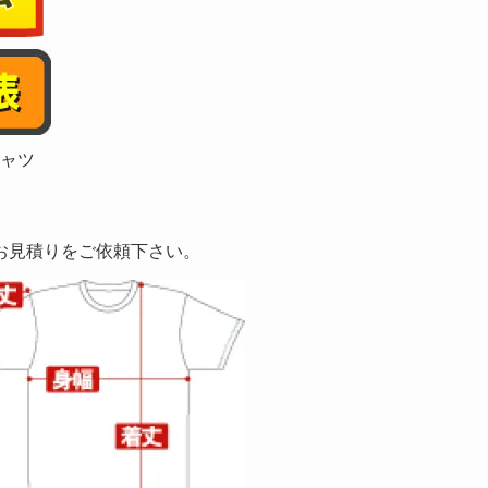
ツ
の
オ
ー
ダ
シャツ
ー
が
昇
お見積りをご依頼下さい。
華
転
写
で
１
枚
か
ら