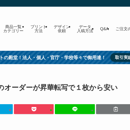
商品一覧
プリント
デザイン
データ
Q&A
ご注文
カテゴリー
方法
依頼
入稿方法
取引実
トの殿堂！法人・個人・官庁・学校等々で御用達！
ツのオーダーが昇華転写で１枚から安い