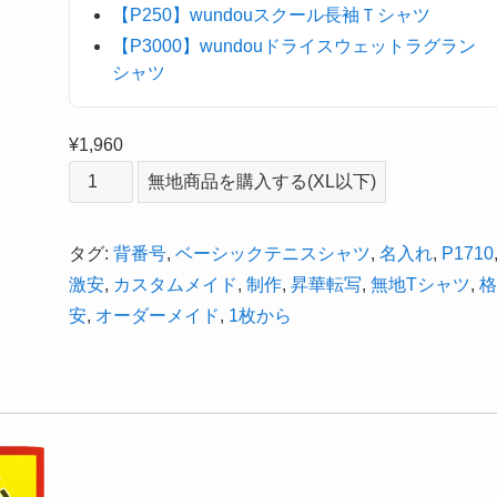
【P250】wundouスクール長袖Ｔシャツ
【P3000】wundouドライスウェットラグラン
シャツ
¥
1,960
P1710：
無地商品を購入する(XL以下)
ベ
ー
タグ:
背番号
,
ベーシックテニスシャツ
,
名入れ
,
P1710
シ
激安
,
カスタムメイド
,
制作
,
昇華転写
,
無地Tシャツ
,
ッ
安
,
オーダーメイド
,
1枚から
ク
テ
ニ
ス
シ
ャ