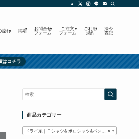
お問合せ
ご注文
ご利用
法令
の流れ
納期
フォーム
フォーム
規約
表記
績はコチラ
商品カテゴリー
ドライ系｜Ｔシャツ& ポロシャツ&パンツ類
×