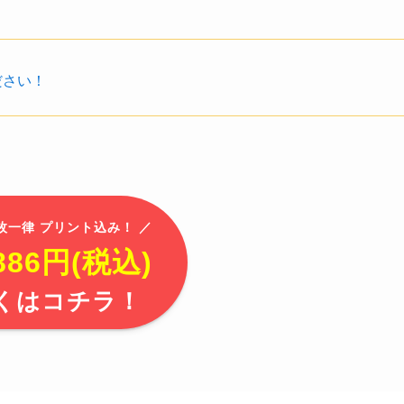
ださい！
0枚一律 プリント込み！ ／
86円(税込)
くはコチラ！