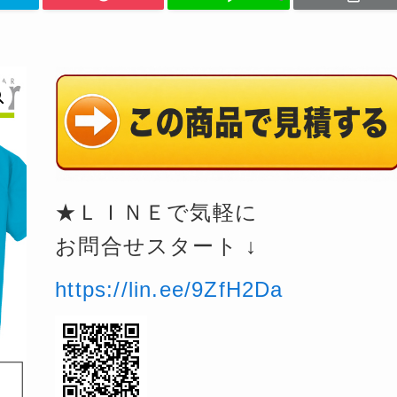
★ＬＩＮＥで気軽に
お問合せスタート ↓
https://lin.ee/9ZfH2Da