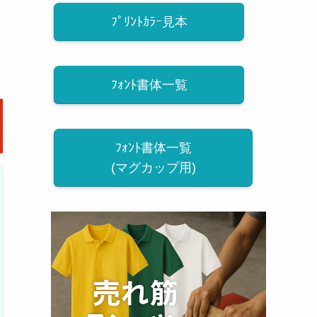
ﾌﾟﾘﾝﾄｶﾗｰ見本
ﾌｫﾝﾄ書体一覧
ﾌｫﾝﾄ書体一覧
(マグカップ用)