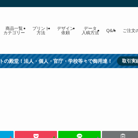
商品一覧
プリント
デザイン
データ
Q&A
ご注文
カテゴリー
方法
依頼
入稿方法
取引実
トの殿堂！法人・個人・官庁・学校等々で御用達！