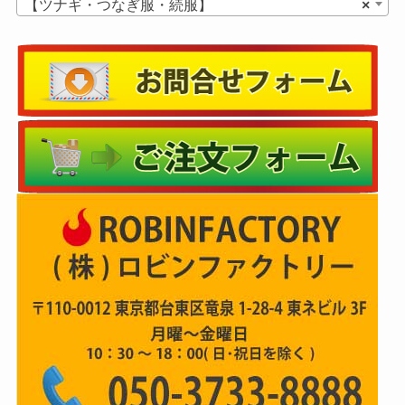
【ツナギ・つなぎ服・続服】
×