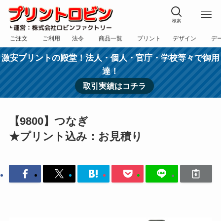
検索
ご注文
ご利用
法令
商品一覧
プリント
デザイン
デ
フォーム
規約
表記
カテゴリー
方法
依頼
入稿
激安プリントの殿堂！法人・個人・官庁・学校等々で御用
達！
取引実績はコチラ
【9800】つなぎ
★プリント込み：お見積り