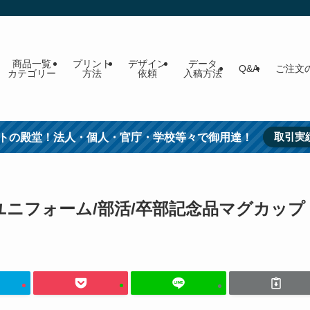
商品一覧
プリント
デザイン
データ
Q&A
ご注文
カテゴリー
方法
依頼
入稿方法
取引実
トの殿堂！法人・個人・官庁・学校等々で御用達！
円/ユニフォーム/部活/卒部記念品マグカップ