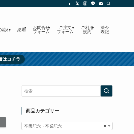
お問合せ
ご注文
ご利用
法令
の流れ
納期
フォーム
フォーム
規約
表記
績はコチラ
商品カテゴリー
卒園記念・卒業記念
×