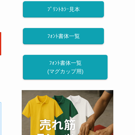
ﾌﾟﾘﾝﾄｶﾗｰ見本
ﾌｫﾝﾄ書体一覧
ﾌｫﾝﾄ書体一覧
(マグカップ用)