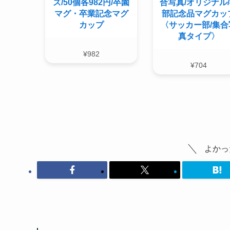
ズ/50個各982円/卒園
合写真/オリジナル
マグ・卒業記念マグ
部記念品マグカッ
カップ
〈サッカー部/集合
真タイプ〉
¥
982
¥
704
よかっ