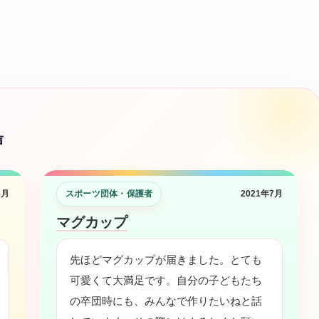
円/
ユ
ニ
フ
ォ
ー
ム/
声
部
活/
卒
3月
スポーツ団体・保護者
2021年7月
部
マグカップ
記
念
先ほどマグカップが届きました。とても
品
可愛くて大満足です。自分の子どもたち
マ
の卒団時にも、みんなで作りたいねと話
グ