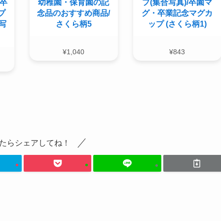
/卒
幼稚園・保育園の記
プ(集合写真)/卒園マ
プ
念品のおすすめ商品/
グ・卒業記念マグカ
写
さくら柄5
ップ (さくら柄1)
¥
1,040
¥
843
たらシェアしてね！