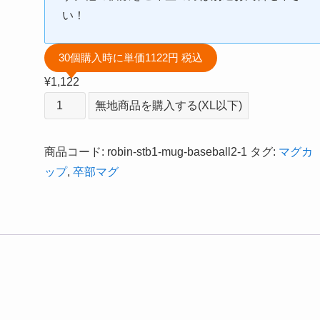
い！
30個購入時に単価1122円 税込
¥
1,122
記
無地商品を購入する(XL以下)
念
品
商品コード:
robin-stb1-mug-baseball2-1
タグ:
マグカ
マ
ップ
,
卒部マグ
グ
カ
ッ
プ/30
個
各
1122