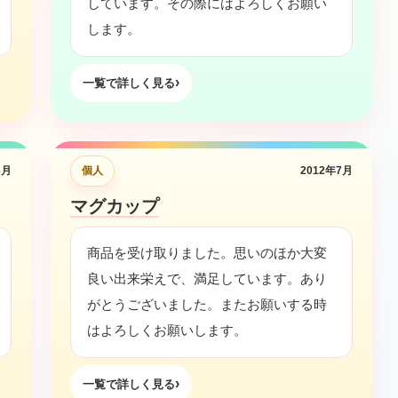
カ
しています。その際にはよろしくお願い
ッ
します。
プ
〈野
一覧で詳しく見る
球
部/
お
3月
個人
2012年7月
手
て
マグカップ
タ
イ
商品を受け取りました。思いのほか大変
プ〉
良い出来栄えで、満足しています。あり
個
がとうございました。またお願いする時
はよろしくお願いします。
一覧で詳しく見る