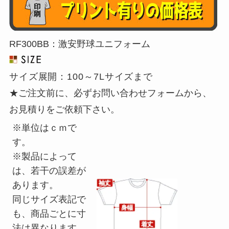
ー
が
昇
RF300BB：激安野球ユニフォーム
華
転
サイズ展開：100～7Lサイズまで
写
★ご注文前に、必ずお問い合わせフォームから、
で
お見積りをご依頼下さい。
１
※単位はｃｍで
枚
す。
か
※製品によって
ら
は、若干の誤差が
安
あります。
い
同じサイズ表記で
個
も、商品ごとに寸
法は異なります。