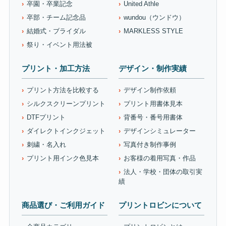
卒園・卒業記念
United Athle
卒部・チーム記念品
wundou（ウンドウ）
結婚式・ブライダル
MARKLESS STYLE
祭り・イベント用法被
プリント・加工方法
デザイン・制作実績
プリント方法を比較する
デザイン制作依頼
シルクスクリーンプリント
プリント用書体見本
DTFプリント
背番号・番号用書体
ダイレクトインクジェット
デザインシミュレーター
刺繍・名入れ
写真付き制作事例
プリント用インク色見本
お客様の着用写真・作品
法人・学校・団体の取引実
績
商品選び・ご利用ガイド
プリントロビンについて