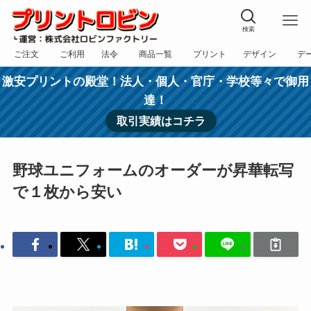
検索
ご注文
ご利用
法令
商品一覧
プリント
デザイン
デ
フォーム
規約
表記
カテゴリー
方法
依頼
入稿
激安プリントの殿堂！法人・個人・官庁・学校等々で御用
達！
取引実績はコチラ
野球ユニフォームのオーダーが昇華転写
で１枚から安い