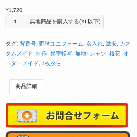
¥
1,720
野
無地商品を購入する(XL以下)
球
ユ
タグ:
背番号
,
野球ユニフォーム
,
名入れ
,
激安
,
カス
ニ
タムメイド
,
制作
,
昇華転写
,
無地Tシャツ
,
格安
,
オ
フ
ーダーメイド
,
1枚から
ォ
ー
商品詳細
ム
の
オ
ー
ダ