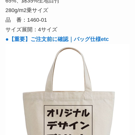
65%、綿35%生地目付
メ
280g/m2乗サイズ
イ
品 番：1460-01
ド）/
サイズ展開：4サイズ
ト
●【重要】ご注文前に確認｜バッグ仕様etc
ー
ト
バ
ッ
グ
印
刷
可
能
個