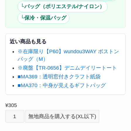
└バッグ（ポリエステル/ナイロン）
└保冷・保温バッグ
近い商品も見る
※在庫限り【P60】wundou3WAY ボストン
バッグ（M）
※廃盤【TR-0656】デニムデイリートート
■MA369：透明窓付きクラフト紙袋
■MA370：中身が見えるギフトバッグ
¥
305
オ
無地商品を購入する(XL以下)
リ