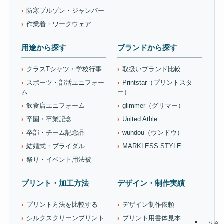
防寒ブルゾン・ジャンパー
作業着・ワークウェア
用途から探す
ブランドから探す
クラスTシャツ・学校行事
取扱いブランド比較
スポーツ・部活ユニフォー
Printstar（プリントスタ
ム
ー）
飲食店ユニフォーム
glimmer（グリマー）
卒園・卒業記念
United Athle
卒部・チーム記念品
wundou（ウンドウ）
結婚式・ブライダル
MARKLESS STYLE
祭り・イベント用法被
プリント・加工方法
デザイン・制作実績
プリント方法を比較する
デザイン制作依頼
シルクスクリーンプリント
プリント用書体見本
法令