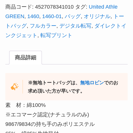
ジ
商品コード:
4527078341010
タグ:
United Athle
ナ
GREEN
,
1460
,
1460-01
,
バッグ
,
オリジナル
,
トー
ル
トバッグ
,
フルカラー
,
デジタル転写
,
ダイレクトイ
バ
ンクジェット
,
転写プリント
ッ
グ
商品詳細
プ
リ
ン
※無地トートバッグは、
無地ロビン
でのお
ト
求め頂いた方が早いです。
（カ
素 材：綿100%
ス
※エコマーク認定(ナチュラルのみ)
タ
9867/9834の持ち手のみポリエステル
ム