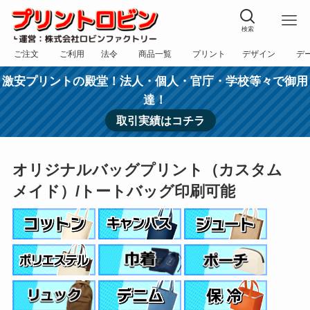
検索
ご注文
ご利用
法令
商品一覧
プリント
デザイン
デ
フォーム
規約
表記
カテゴリー
方法
依頼
入稿
激安プリントの殿堂！法人・個人・官庁・学校等々で御用
達！
取引実績はコチラ
オリジナルバッグプリント（カスタム
メイド）/トートバッグ印刷可能