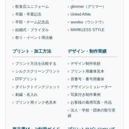
飲食店ユニフォーム
glimmer（グリマー）
卒園・卒業記念
United Athle
卒部・チーム記念品
wundou（ウンドウ）
結婚式・ブライダル
MARKLESS STYLE
祭り・イベント用法被
プリント・加工方法
デザイン・制作実績
プリント方法を比較する
デザイン制作依頼
シルクスクリーンプリント
プリント用書体見本
DTFプリント
背番号・番号用書体
ダイレクトインクジェット
デザインシミュレーター
刺繍・名入れ
写真付き制作事例
プリント用インク色見本
お客様の着用写真・作品
法人・学校・団体の取引実
績