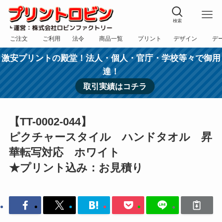
検索
ご注文
ご利用
法令
商品一覧
プリント
デザイン
デ
フォーム
規約
表記
カテゴリー
方法
依頼
入稿
激安プリントの殿堂！法人・個人・官庁・学校等々で御用
達！
取引実績はコチラ
【TT-0002-044】
ピクチャースタイル ハンドタオル 昇
華転写対応 ホワイト
★プリント込み：お見積り