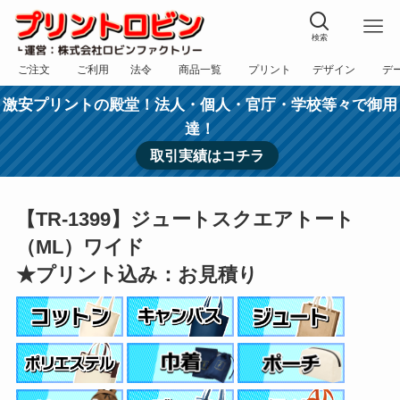
検索
ご注文
ご利用
法令
商品一覧
プリント
デザイン
デ
フォーム
規約
表記
カテゴリー
方法
依頼
入稿
激安プリントの殿堂！法人・個人・官庁・学校等々で御用
達！
取引実績はコチラ
【TR-1399】ジュートスクエアトート
（ML）ワイド
★プリント込み：お見積り