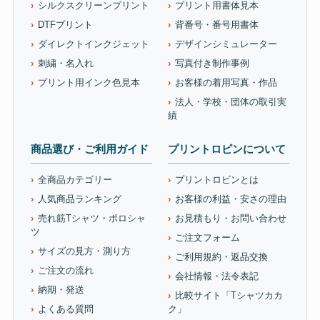
シルクスクリーンプリント
プリント用書体見本
DTFプリント
背番号・番号用書体
ダイレクトインクジェット
デザインシミュレーター
刺繍・名入れ
写真付き制作事例
プリント用インク色見本
お客様の着用写真・作品
法人・学校・団体の取引実
績
商品選び・ご利用ガイド
プリントロビンについて
全商品カテゴリー
プリントロビンとは
人気商品ランキング
お客様の利益・安さの理由
売れ筋Tシャツ・ポロシャ
お見積もり・お問い合わせ
ツ
ご注文フォーム
サイズの見方・測り方
ご利用規約・返品交換
ご注文の流れ
会社情報・法令表記
納期・発送
比較サイト「Tシャツカカ
よくある質問
ク」