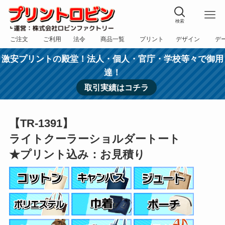
検索
ご注文
ご利用
法令
商品一覧
プリント
デザイン
デ
フォーム
規約
表記
カテゴリー
方法
依頼
入稿
激安プリントの殿堂！法人・個人・官庁・学校等々で御用
達！
取引実績はコチラ
【TR-1391】
ライトクーラーショルダートート
★プリント込み：お見積り