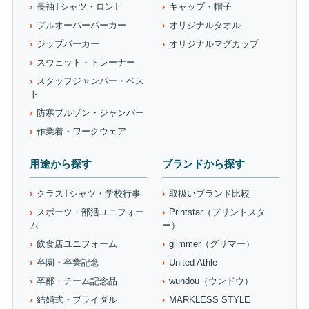
長袖Tシャツ・ロンT
キャップ・帽子
プルオーバーパーカー
オリジナルタオル
ジップパーカー
オリジナルマグカップ
スウェット・トレーナー
スタッフジャンパー・ベス
ト
防寒ブルゾン・ジャンパー
作業着・ワークウェア
用途から探す
ブランドから探す
クラスTシャツ・学校行事
取扱いブランド比較
スポーツ・部活ユニフォー
Printstar（プリントスタ
ム
ー）
飲食店ユニフォーム
glimmer（グリマー）
卒園・卒業記念
United Athle
卒部・チーム記念品
wundou（ウンドウ）
結婚式・ブライダル
MARKLESS STYLE