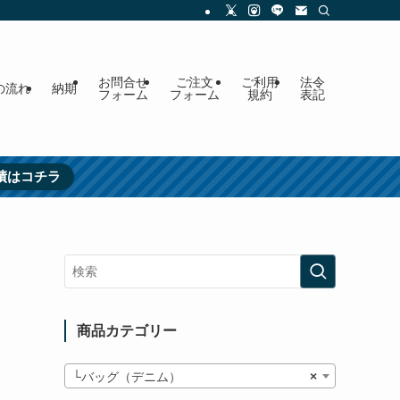
お問合せ
ご注文
ご利用
法令
の流れ
納期
フォーム
フォーム
規約
表記
績はコチラ
商品カテゴリー
└バッグ（デニム）
×