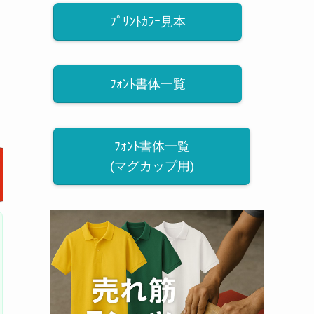
ﾌﾟﾘﾝﾄｶﾗｰ見本
ﾌｫﾝﾄ書体一覧
ﾌｫﾝﾄ書体一覧
(マグカップ用)