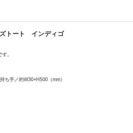
タッズトート インディゴ
です。
 持ち手／約W30×H500（mm）