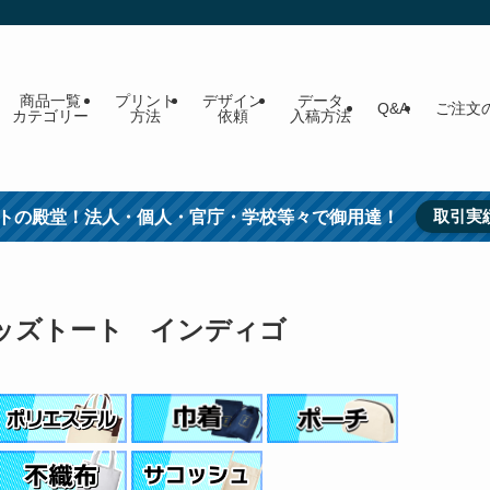
商品一覧
プリント
デザイン
データ
Q&A
ご注文
カテゴリー
方法
依頼
入稿方法
取引実
トの殿堂！法人・個人・官庁・学校等々で御用達！
タッズトート インディゴ