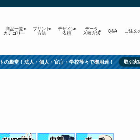
商品一覧
プリント
デザイン
データ
Q&A
ご注文
カテゴリー
方法
依頼
入稿方法
取引実
トの殿堂！法人・個人・官庁・学校等々で御用達！