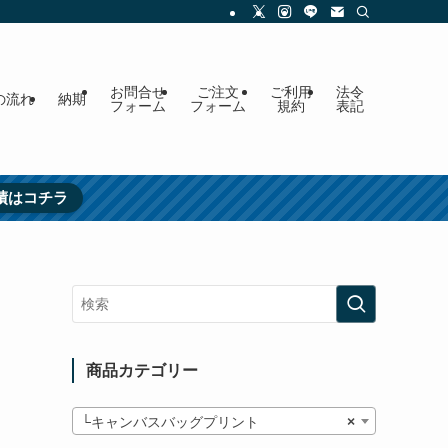
お問合せ
ご注文
ご利用
法令
の流れ
納期
フォーム
フォーム
規約
表記
績はコチラ
商品カテゴリー
└キャンバスバッグプリント
×