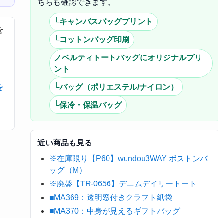
ちらも確認できます。
└キャンバスバッグプリント
を
└コットンバッグ印刷
・
ノベルティトートバッグにオリジナルプリ
ント
を
└バッグ（ポリエステル/ナイロン）
└保冷・保温バッグ
近い商品も見る
※在庫限り【P60】wundou3WAY ボストンバ
ッグ（M）
※廃盤【TR-0656】デニムデイリートート
■MA369：透明窓付きクラフト紙袋
■MA370：中身が見えるギフトバッグ