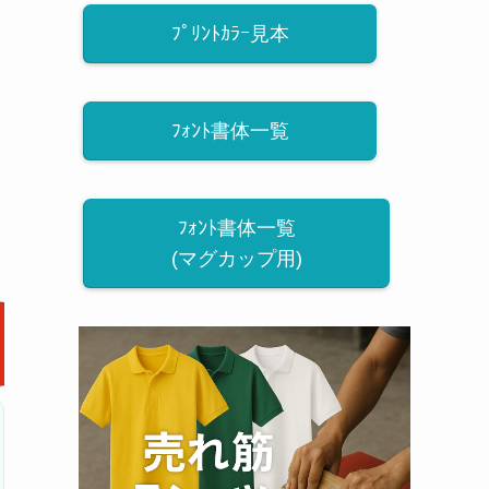
ﾌﾟﾘﾝﾄｶﾗｰ見本
ﾌｫﾝﾄ書体一覧
ﾌｫﾝﾄ書体一覧
(マグカップ用)