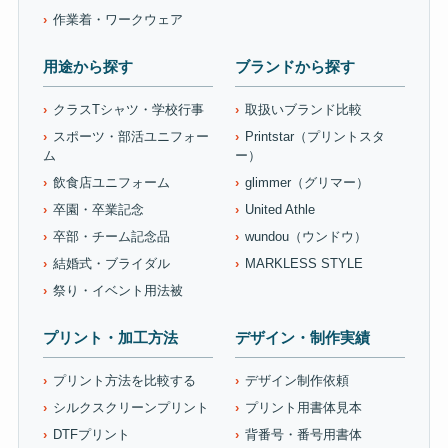
作業着・ワークウェア
用途から探す
ブランドから探す
クラスTシャツ・学校行事
取扱いブランド比較
スポーツ・部活ユニフォー
Printstar（プリントスタ
ム
ー）
飲食店ユニフォーム
glimmer（グリマー）
卒園・卒業記念
United Athle
卒部・チーム記念品
wundou（ウンドウ）
結婚式・ブライダル
MARKLESS STYLE
祭り・イベント用法被
プリント・加工方法
デザイン・制作実績
プリント方法を比較する
デザイン制作依頼
シルクスクリーンプリント
プリント用書体見本
DTFプリント
背番号・番号用書体