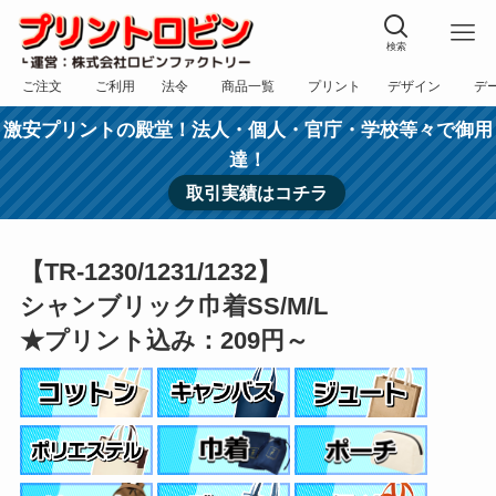
検索
ご注文
ご利用
法令
商品一覧
プリント
デザイン
デ
フォーム
規約
表記
カテゴリー
方法
依頼
入稿
激安プリントの殿堂！法人・個人・官庁・学校等々で御用
達！
取引実績はコチラ
【TR-1230/1231/1232】
シャンブリック巾着SS/M/L
★プリント込み：209円～