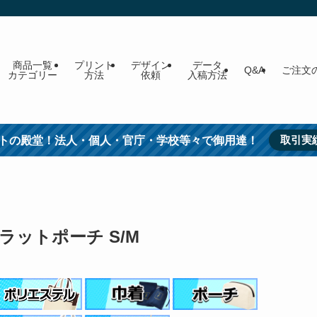
商品一覧
プリント
デザイン
データ
Q&A
ご注文
カテゴリー
方法
依頼
入稿方法
取引実
トの殿堂！法人・個人・官庁・学校等々で御用達！
ットポーチ S/M