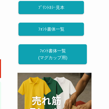
ﾌﾟﾘﾝﾄｶﾗｰ見本
ﾌｫﾝﾄ書体一覧
ﾌｫﾝﾄ書体一覧
(マグカップ用)