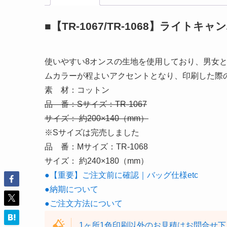
■【TR-1067/TR-1068】ライト
使いやすい8オンスの生地を使用しており、男女
ムカラーが程よいアクセントとなり、印刷した際
素 材：コットン
品 番：Sサイズ：TR-1067
サイズ： 約200×140（mm）
※Sサイズは完売しました
品 番：Mサイズ：TR-1068
サイズ： 約240×180（mm）
●【重要】ご注文前に確認｜バッグ仕様etc
●納期について
●ご注文方法について
1ヶ所1色印刷以外のお見積はお問合せ下