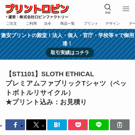
検索
ご注文
ご利用
法令
商品一覧
プリント
デザイン
デ
フォーム
規約
表記
カテゴリー
方法
依頼
入稿
激安プリントの殿堂！法人・個人・官庁・学校等々で御用
達！
取引実績はコチラ
【ST1101】SLOTH ETHICAL
プレミアムファブリックTシャツ（ペッ
トボトルリサイクル）
★プリント込み：お見積り