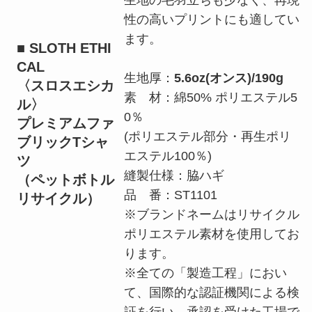
生地の毛羽立ちも少なく、再現
性の高いプリントにも適してい
ます。
■ SLOTH ETHI
CAL
生地厚：
5.6oz(オンス)/
190g
〈スロスエシカ
素 材：
綿50%
ポリエステル5
ル〉
0％
プレミアムファ
(ポリエステル部分・再生ポリ
ブリックTシャ
エステル100％)
ツ
縫製仕様：脇ハギ
（ペットボトル
品 番：ST1101
リサイクル）
※ブランドネームはリサイクル
ポリエステル素材を使用してお
ります。
※全ての「製造工程」におい
て、国際的な認証機関による検