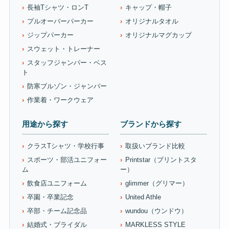
長袖Tシャツ・ロンT
キャップ・帽子
プルオーバーパーカー
オリジナルタオル
ジップパーカー
オリジナルマグカップ
スウェット・トレーナー
スタッフジャンパー・ベス
ト
防寒ブルゾン・ジャンパー
作業着・ワークウェア
用途から探す
ブランドから探す
クラスTシャツ・学校行事
取扱いブランド比較
スポーツ・部活ユニフォー
Printstar（プリントスタ
ム
ー）
飲食店ユニフォーム
glimmer（グリマー）
卒園・卒業記念
United Athle
卒部・チーム記念品
wundou（ウンドウ）
結婚式・ブライダル
MARKLESS STYLE