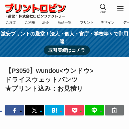
検索
ご注文
ご利用
法令
商品一覧
プリント
デザイン
デ
フォーム
規約
表記
カテゴリー
方法
依頼
入稿
激安プリントの殿堂！法人・個人・官庁・学校等々で御用
達！
取引実績はコチラ
【P3050】wundou<ウンドウ>
ドライスウェットパンツ
★プリント込み：お見積り