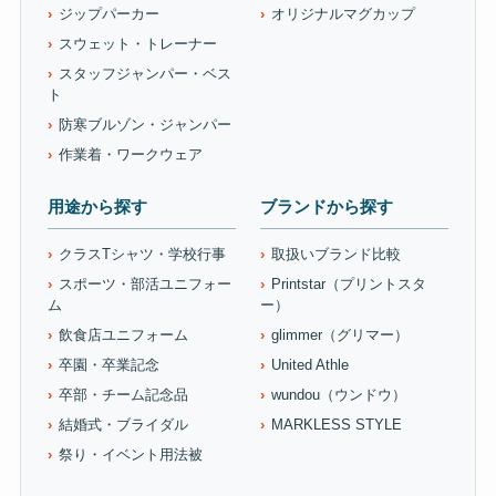
ジップパーカー
オリジナルマグカップ
スウェット・トレーナー
スタッフジャンパー・ベス
ト
防寒ブルゾン・ジャンパー
作業着・ワークウェア
用途から探す
ブランドから探す
クラスTシャツ・学校行事
取扱いブランド比較
スポーツ・部活ユニフォー
Printstar（プリントスタ
ム
ー）
飲食店ユニフォーム
glimmer（グリマー）
卒園・卒業記念
United Athle
卒部・チーム記念品
wundou（ウンドウ）
結婚式・ブライダル
MARKLESS STYLE
祭り・イベント用法被