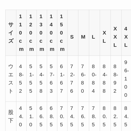
1
1
1
1
1
サ
1
2
3
4
5
X
4
イ
0
0
0
0
0
X
S
M
L
X
X
ズ
c
c
c
c
c
L
L
L
m
m
m
m
m
9
ウ
4
5
5
5
6
7
7
8
8
8
6-
エ
8-
1-
4-
7-
1-
2-
6-
0-
4-
8-
1
ス
5
5
5
6
6
7
8
8
8
9
0
ト
2
5
8
3
7
6
0
4
8
2
0
4
5
6
6
7
7
7
7
8
8
8
股
4.
1.
6.
8.
0.
4.
6.
8.
0.
2.
4.
下
0
0
5
5
5
5
5
5
5
5
5