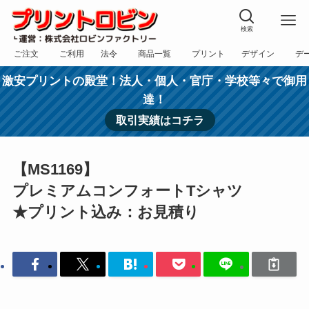
検索
ご注文
ご利用
法令
商品一覧
プリント
デザイン
デ
フォーム
規約
表記
カテゴリー
方法
依頼
入稿
激安プリントの殿堂！法人・個人・官庁・学校等々で御用
達！
取引実績はコチラ
【MS1169】
プレミアムコンフォートTシャツ
★プリント込み：お見積り