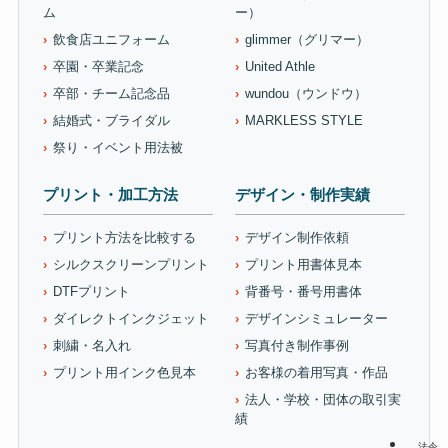
ム
ー）
飲食店ユニフォーム
glimmer（グリマー）
卒園・卒業記念
United Athle
卒部・チーム記念品
wundou（ウンドウ）
結婚式・ブライダル
MARKLESS STYLE
祭り・イベント用法被
プリント・加工方法
デザイン・制作実績
プリント方法を比較する
デザイン制作依頼
シルクスクリーンプリント
プリント用書体見本
DTFプリント
背番号・番号用書体
ダイレクトインクジェット
デザインシミュレーター
刺繍・名入れ
写真付き制作事例
プリント用インク色見本
お客様の着用写真・作品
法人・学校・団体の取引実
績
法令