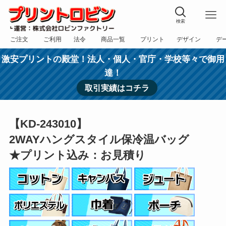
検索
ご注文
ご利用
法令
商品一覧
プリント
デザイン
デ
フォーム
規約
表記
カテゴリー
方法
依頼
入稿
激安プリントの殿堂！法人・個人・官庁・学校等々で御用
達！
取引実績はコチラ
【KD-243010】
2WAYハングスタイル保冷温バッグ
★プリント込み：お見積り