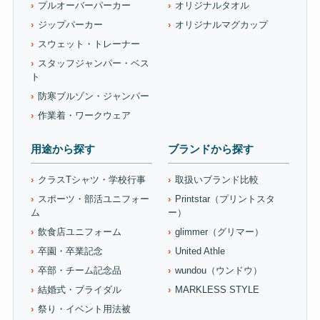
プルオーバーパーカー
オリジナルタオル
ジップパーカー
オリジナルマグカップ
スウェット・トレーナー
スタッフジャンパー・ベス
ト
防寒ブルゾン・ジャンパー
作業着・ワークウェア
用途から探す
ブランドから探す
クラスTシャツ・学校行事
取扱いブランド比較
スポーツ・部活ユニフォー
Printstar（プリントスタ
ム
ー）
飲食店ユニフォーム
glimmer（グリマー）
卒園・卒業記念
United Athle
卒部・チーム記念品
wundou（ウンドウ）
結婚式・ブライダル
MARKLESS STYLE
祭り・イベント用法被