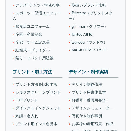
クラスTシャツ・学校行事
取扱いブランド比較
スポーツ・部活ユニフォー
Printstar（プリントスタ
ム
ー）
飲食店ユニフォーム
glimmer（グリマー）
卒園・卒業記念
United Athle
卒部・チーム記念品
wundou（ウンドウ）
結婚式・ブライダル
MARKLESS STYLE
祭り・イベント用法被
プリント・加工方法
デザイン・制作実績
プリント方法を比較する
デザイン制作依頼
シルクスクリーンプリント
プリント用書体見本
DTFプリント
背番号・番号用書体
ダイレクトインクジェット
デザインシミュレーター
刺繍・名入れ
写真付き制作事例
プリント用インク色見本
お客様の着用写真・作品