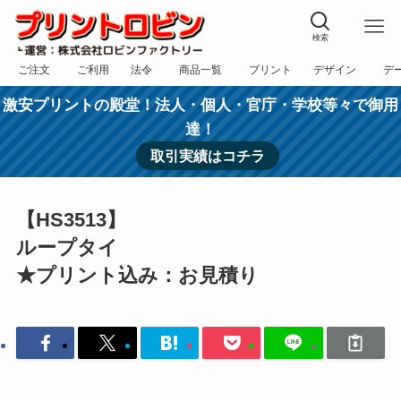
検索
ご注文
ご利用
法令
商品一覧
プリント
デザイン
デ
フォーム
規約
表記
カテゴリー
方法
依頼
入稿
激安プリントの殿堂！法人・個人・官庁・学校等々で御用
達！
取引実績はコチラ
【HS3513】
ループタイ
★プリント込み：お見積り