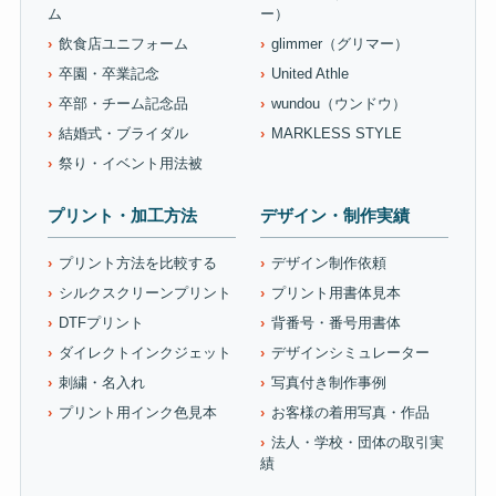
ム
ー）
飲食店ユニフォーム
glimmer（グリマー）
卒園・卒業記念
United Athle
卒部・チーム記念品
wundou（ウンドウ）
結婚式・ブライダル
MARKLESS STYLE
祭り・イベント用法被
プリント・加工方法
デザイン・制作実績
プリント方法を比較する
デザイン制作依頼
シルクスクリーンプリント
プリント用書体見本
DTFプリント
背番号・番号用書体
ダイレクトインクジェット
デザインシミュレーター
刺繍・名入れ
写真付き制作事例
プリント用インク色見本
お客様の着用写真・作品
法人・学校・団体の取引実
績