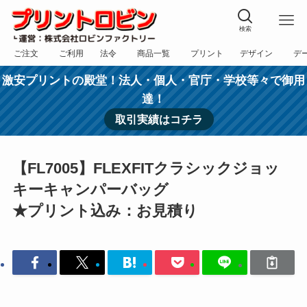
検索
ご注文
ご利用
法令
商品一覧
プリント
デザイン
デ
フォーム
規約
表記
カテゴリー
方法
依頼
入稿
激安プリントの殿堂！法人・個人・官庁・学校等々で御用
達！
取引実績はコチラ
【FL7005】FLEXFITクラシックジョッ
キーキャンパーバッグ
★プリント込み：お見積り