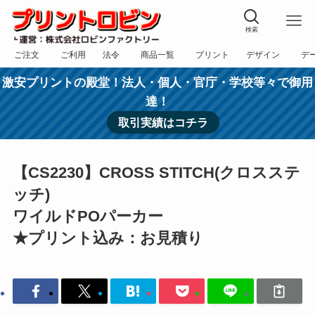
検索
ご注文
ご利用
法令
商品一覧
プリント
デザイン
デ
フォーム
規約
表記
カテゴリー
方法
依頼
入稿
激安プリントの殿堂！法人・個人・官庁・学校等々で御用
達！
取引実績はコチラ
【CS2230】CROSS STITCH(クロスステ
ッチ)
ワイルドPOパーカー
★プリント込み：お見積り