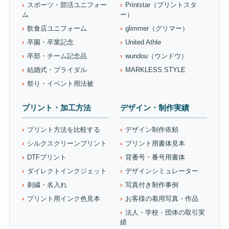
スポーツ・部活ユニフォー
Printstar（プリントスタ
ム
ー）
飲食店ユニフォーム
glimmer（グリマー）
卒園・卒業記念
United Athle
卒部・チーム記念品
wundou（ウンドウ）
結婚式・ブライダル
MARKLESS STYLE
祭り・イベント用法被
プリント・加工方法
デザイン・制作実績
プリント方法を比較する
デザイン制作依頼
シルクスクリーンプリント
プリント用書体見本
DTFプリント
背番号・番号用書体
ダイレクトインクジェット
デザインシミュレーター
刺繍・名入れ
写真付き制作事例
プリント用インク色見本
お客様の着用写真・作品
法人・学校・団体の取引実
績