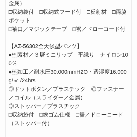
金属）
□収納袋付 □収納式フード付 □反射材 □両脇
ポケット
□袖口／マジックテープ □裾／ドローコード付
【AZ-56302全天候型パンツ】
●素材／３層ミニリップ 平織り ナイロン10
0％
●加工／耐水圧30,000mmH2O・透湿度16,000
g/㎡ /24hrs
◎ドットボタン／プラスチック ◎ファスナー
／コイル（スライダー／金属）
◎ストッパー／プラスチック
□収納袋付 □総ゴム仕様 □裾／ドローコード
（ストッパー付）