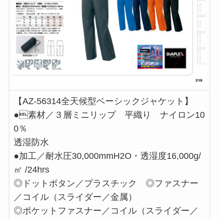
【AZ-56314全天候型ベーシックジャケット】
●素材／３層ミニリップ 平織り ナイロン10
0％ 
透湿防水
●加工／耐水圧30,000mmH2O・透湿度16,000g/
㎡ /24hrs
◎ドットボタン／プラスチック ◎ファスナー
／コイル（スライダー／金属）
◎ポケットファスナー／コイル（スライダー／