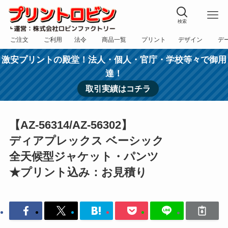
検索
ご注文
ご利用
法令
商品一覧
プリント
デザイン
デ
フォーム
規約
表記
カテゴリー
方法
依頼
入稿
激安プリントの殿堂！法人・個人・官庁・学校等々で御用
達！
取引実績はコチラ
【AZ-56314/AZ-56302】
ディアプレックス ベーシック
全天候型ジャケット・パンツ
★プリント込み：お見積り