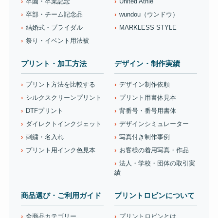
卒園・卒業記念
United Athle
卒部・チーム記念品
wundou（ウンドウ）
結婚式・ブライダル
MARKLESS STYLE
祭り・イベント用法被
プリント・加工方法
デザイン・制作実績
プリント方法を比較する
デザイン制作依頼
シルクスクリーンプリント
プリント用書体見本
DTFプリント
背番号・番号用書体
ダイレクトインクジェット
デザインシミュレーター
刺繍・名入れ
写真付き制作事例
プリント用インク色見本
お客様の着用写真・作品
法人・学校・団体の取引実
績
商品選び・ご利用ガイド
プリントロビンについて
全商品カテゴリー
プリントロビンとは