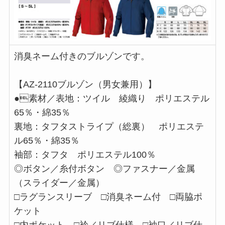
消臭ネーム付きのブルゾンです。
【AZ-2110ブルゾン（男女兼用）】
●素材／表地：ツイル 綾織り ポリエステル
65％・綿35％
裏地：タフタストライプ（総裏） ポリエステ
ル65％・綿35％
袖部：タフタ ポリエステル100％
◎ボタン／糸付ボタン ◎ファスナー／金属
（スライダー／金属）
□ラグランスリーブ □消臭ネーム付 □両脇ポ
ケット
□内ポケット □衿／リブ仕様 □袖口／リブ仕