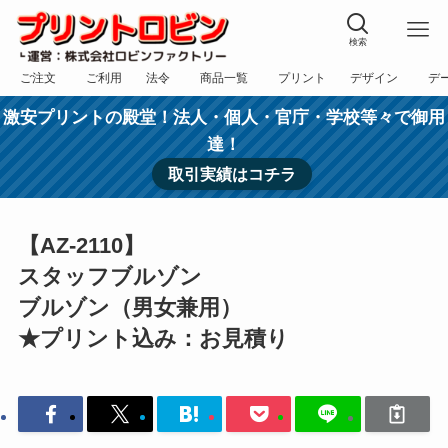
検索
ご注文
ご利用
法令
商品一覧
プリント
デザイン
デ
フォーム
規約
表記
カテゴリー
方法
依頼
入稿
激安プリントの殿堂！法人・個人・官庁・学校等々で御用
達！
取引実績はコチラ
【AZ-2110】
スタッフブルゾン
ブルゾン（男女兼用）
★プリント込み：お見積り