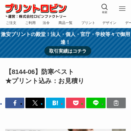
検索
ご注文
ご利用
法令
商品一覧
プリント
デザイン
デ
フォーム
規約
表記
カテゴリー
方法
依頼
入稿
激安プリントの殿堂！法人・個人・官庁・学校等々で御用
達！
取引実績はコチラ
【8144-06】防寒ベスト
★プリント込み：お見積り