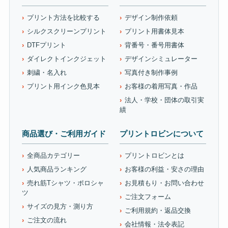
プリント方法を比較する
デザイン制作依頼
シルクスクリーンプリント
プリント用書体見本
DTFプリント
背番号・番号用書体
ダイレクトインクジェット
デザインシミュレーター
刺繍・名入れ
写真付き制作事例
プリント用インク色見本
お客様の着用写真・作品
法人・学校・団体の取引実
績
商品選び・ご利用ガイド
プリントロビンについて
全商品カテゴリー
プリントロビンとは
人気商品ランキング
お客様の利益・安さの理由
売れ筋Tシャツ・ポロシャ
お見積もり・お問い合わせ
ツ
ご注文フォーム
サイズの見方・測り方
ご利用規約・返品交換
ご注文の流れ
会社情報・法令表記