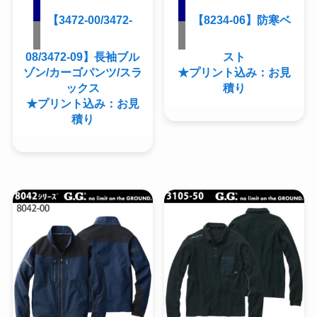
【3472-00/3472-
【8234-06】防寒ベ
08/3472-09】長袖ブル
スト
ゾン/カーゴパンツ/スラ
★プリント込み：お見
ックス
積り
★プリント込み：お見
積り