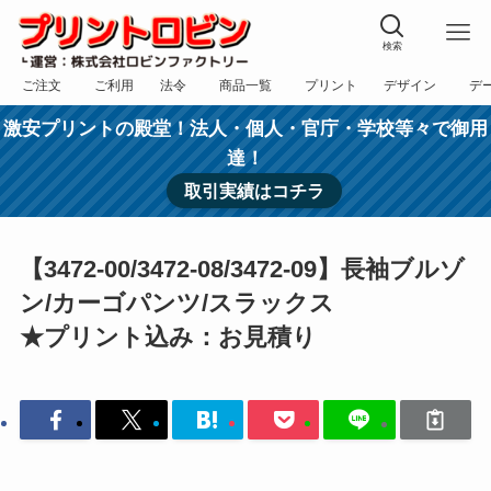
検索
ご注文
ご利用
法令
商品一覧
プリント
デザイン
デ
フォーム
規約
表記
カテゴリー
方法
依頼
入稿
激安プリントの殿堂！法人・個人・官庁・学校等々で御用
達！
取引実績はコチラ
【3472-00/3472-08/3472-09】長袖ブルゾ
ン/カーゴパンツ/スラックス
★プリント込み：お見積り