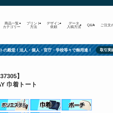
商品一覧
プリント
デザイン
データ
Q&A
ご注文
カテゴリー
方法
依頼
入稿方法
取引実
トの殿堂！法人・個人・官庁・学校等々で御用達！
237305】
Y 巾着トート