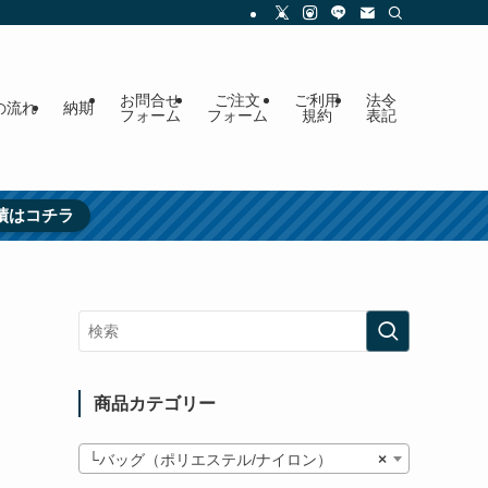
お問合せ
ご注文
ご利用
法令
の流れ
納期
フォーム
フォーム
規約
表記
績はコチラ
商品カテゴリー
└バッグ（ポリエステル/ナイロン）
×