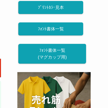
ﾌﾟﾘﾝﾄｶﾗｰ見本
ﾌｫﾝﾄ書体一覧
ﾌｫﾝﾄ書体一覧
(マグカップ用)