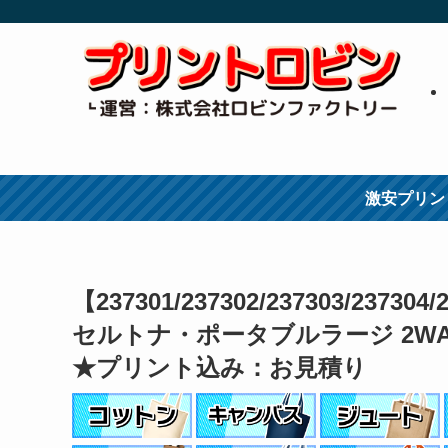
激安プリン
【237301/237302/237303/237304/
セルトナ・ポータブルラージ 2WA
★プリント込み：お見積り