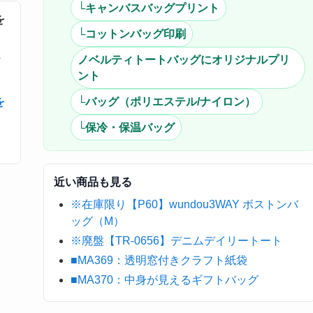
└キャンバスバッグプリント
を
└コットンバッグ印刷
・
ノベルティトートバッグにオリジナルプリ
ント
を
└バッグ（ポリエステル/ナイロン）
└保冷・保温バッグ
近い商品も見る
※在庫限り【P60】wundou3WAY ボストンバ
ッグ（M）
※廃盤【TR-0656】デニムデイリートート
■MA369：透明窓付きクラフト紙袋
■MA370：中身が見えるギフトバッグ