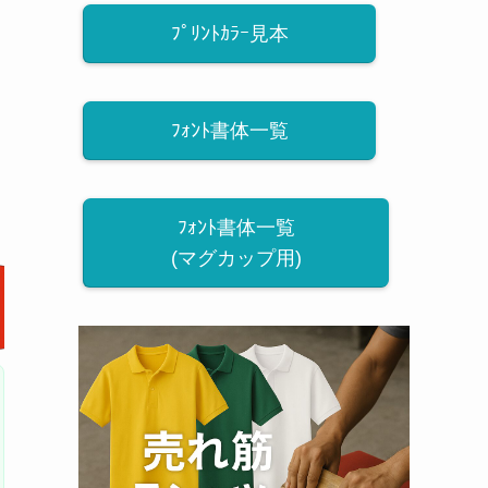
ﾌﾟﾘﾝﾄｶﾗｰ見本
ﾌｫﾝﾄ書体一覧
ﾌｫﾝﾄ書体一覧
(マグカップ用)