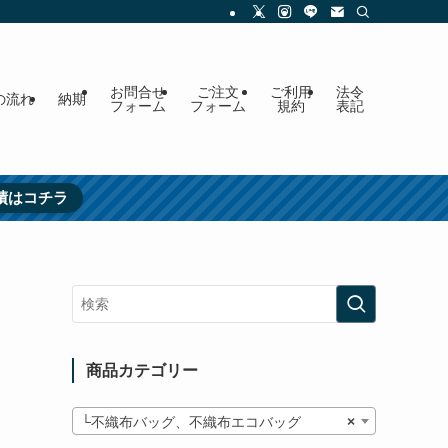
お問合せ
ご注文
ご利用
法令
の流れ
納期
フォーム
フォーム
規約
表記
績はコチラ
商品カテゴリー
└不織布バッグ、不織布エコバッグ
×