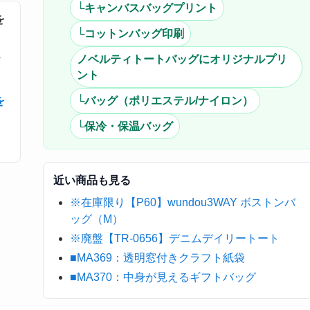
└キャンバスバッグプリント
を
└コットンバッグ印刷
・
ノベルティトートバッグにオリジナルプリ
ント
を
└バッグ（ポリエステル/ナイロン）
└保冷・保温バッグ
近い商品も見る
※在庫限り【P60】wundou3WAY ボストンバ
ッグ（M）
※廃盤【TR-0656】デニムデイリートート
■MA369：透明窓付きクラフト紙袋
■MA370：中身が見えるギフトバッグ