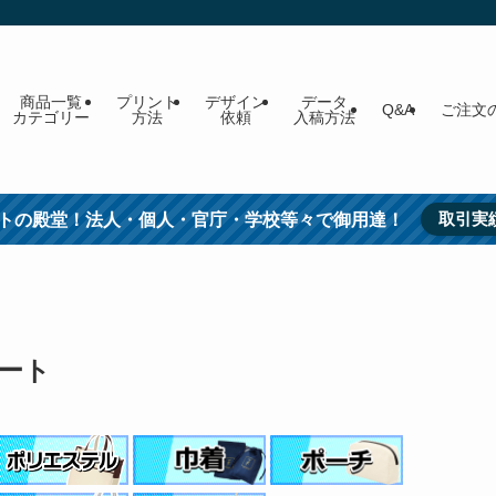
商品一覧
プリント
デザイン
データ
Q&A
ご注文
カテゴリー
方法
依頼
入稿方法
取引実
トの殿堂！法人・個人・官庁・学校等々で御用達！
ート