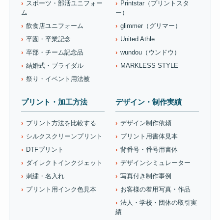
スポーツ・部活ユニフォー
Printstar（プリントスタ
ム
ー）
飲食店ユニフォーム
glimmer（グリマー）
卒園・卒業記念
United Athle
卒部・チーム記念品
wundou（ウンドウ）
結婚式・ブライダル
MARKLESS STYLE
祭り・イベント用法被
プリント・加工方法
デザイン・制作実績
プリント方法を比較する
デザイン制作依頼
シルクスクリーンプリント
プリント用書体見本
DTFプリント
背番号・番号用書体
ダイレクトインクジェット
デザインシミュレーター
刺繍・名入れ
写真付き制作事例
プリント用インク色見本
お客様の着用写真・作品
法人・学校・団体の取引実
績