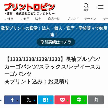
検索
ご注文
ご利用
法令
商品一覧
プリント
デザイン
デ
フォーム
規約
表記
カテゴリー
方法
依頼
入稿
激安プリントの殿堂！法人・個人・官庁・学校等々で御用
達！
取引実績はコチラ
【1333/1338/1339/1330】長袖ブルゾン/
カーゴパンツ/スラックス/レディースカ
ーゴパンツ
★プリント込み：お見積り