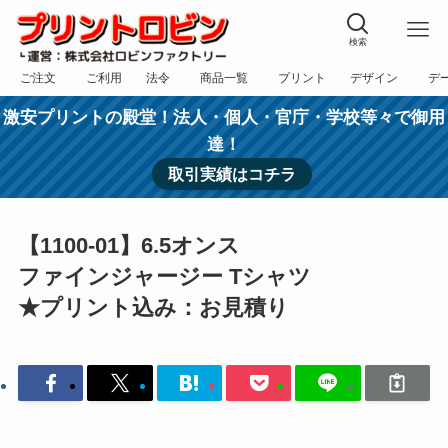
検索
ご注文
ご利用
法令
商品一覧
プリント
デザイン
デ
フォーム
規約
表記
カテゴリー
方法
依頼
入稿
激安プリントの殿堂！法人・個人・官庁・学校等々で御用
達！
取引実績はコチラ
【1100-01】6.5オンス
ファインジャージー Tシャツ
★プリント込み：お見積り