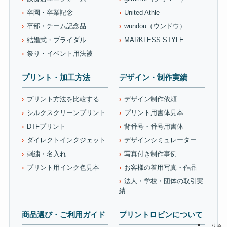
卒園・卒業記念
United Athle
卒部・チーム記念品
wundou（ウンドウ）
結婚式・ブライダル
MARKLESS STYLE
祭り・イベント用法被
プリント・加工方法
デザイン・制作実績
プリント方法を比較する
デザイン制作依頼
シルクスクリーンプリント
プリント用書体見本
DTFプリント
背番号・番号用書体
ダイレクトインクジェット
デザインシミュレーター
刺繍・名入れ
写真付き制作事例
プリント用インク色見本
お客様の着用写真・作品
法人・学校・団体の取引実
績
商品選び・ご利用ガイド
プリントロビンについて
法令