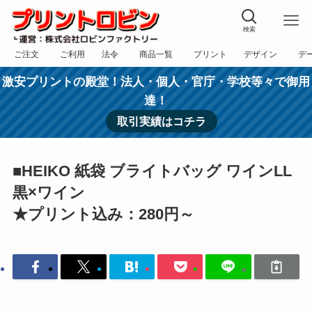
検索
ご注文
ご利用
法令
商品一覧
プリント
デザイン
デ
フォーム
規約
表記
カテゴリー
方法
依頼
入稿
激安プリントの殿堂！法人・個人・官庁・学校等々で御用
達！
取引実績はコチラ
■HEIKO 紙袋 ブライトバッグ ワインLL
黒×ワイン
★プリント込み：280円～