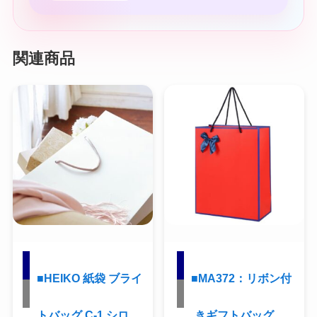
関連商品
■HEIKO 紙袋 ブライ
■MA372：リボン付
トバッグ C-1 シロ
きギフトバッグ