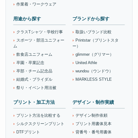
作業着・ワークウェア
用途から探す
ブランドから探す
クラスTシャツ・学校行事
取扱いブランド比較
スポーツ・部活ユニフォー
Printstar（プリントスタ
ム
ー）
飲食店ユニフォーム
glimmer（グリマー）
卒園・卒業記念
United Athle
卒部・チーム記念品
wundou（ウンドウ）
結婚式・ブライダル
MARKLESS STYLE
祭り・イベント用法被
プリント・加工方法
デザイン・制作実績
プリント方法を比較する
デザイン制作依頼
シルクスクリーンプリント
プリント用書体見本
DTFプリント
背番号・番号用書体