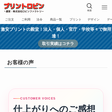
検索
ご注文
ご利用
法令
商品一覧
プリント
デザイン
デ
フォーム
規約
表記
カテゴリー
方法
依頼
入稿
激安プリントの殿堂！法人・個人・官庁・学校等々で御用
達！
取引実績はコチラ
お客様の声
CUSTOMER VOICES
仕上がりへのご感想