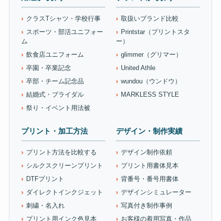
クラスTシャツ・学校行事
取扱いブランド比較
スポーツ・部活ユニフォー
Printstar（プリントスタ
ム
ー）
飲食店ユニフォーム
glimmer（グリマー）
卒園・卒業記念
United Athle
卒部・チーム記念品
wundou（ウンドウ）
結婚式・ブライダル
MARKLESS STYLE
祭り・イベント用法被
プリント・加工方法
デザイン・制作実績
プリント方法を比較する
デザイン制作依頼
シルクスクリーンプリント
プリント用書体見本
DTFプリント
背番号・番号用書体
ダイレクトインクジェット
デザインシミュレーター
刺繍・名入れ
写真付き制作事例
プリント用インク色見本
お客様の着用写真・作品