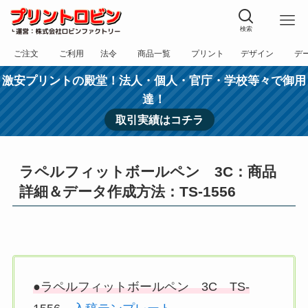
検索
ご注文
ご利用
法令
商品一覧
プリント
デザイン
デ
フォーム
規約
表記
カテゴリー
方法
依頼
入稿
激安プリントの殿堂！法人・個人・官庁・学校等々で御用
達！
取引実績はコチラ
ラペルフィットボールペン 3C：商品
詳細＆データ作成方法：TS-1556
●ラペルフィットボールペン 3C TS-