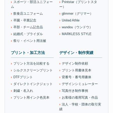
スポーツ・部活ユニフォー
Printstar（プリントスタ
ム
ー）
飲食店ユニフォーム
glimmer（グリマー）
卒園・卒業記念
United Athle
卒部・チーム記念品
wundou（ウンドウ）
結婚式・ブライダル
MARKLESS STYLE
祭り・イベント用法被
プリント・加工方法
デザイン・制作実績
プリント方法を比較する
デザイン制作依頼
シルクスクリーンプリント
プリント用書体見本
DTFプリント
背番号・番号用書体
ダイレクトインクジェット
デザインシミュレーター
刺繍・名入れ
写真付き制作事例
プリント用インク色見本
お客様の着用写真・作品
法人・学校・団体の取引実
績