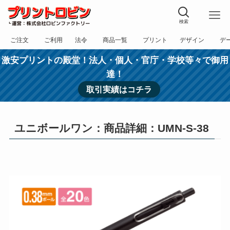
検索
ご注文
ご利用
法令
商品一覧
プリント
デザイン
デ
フォーム
規約
表記
カテゴリー
方法
依頼
入稿
激安プリントの殿堂！法人・個人・官庁・学校等々で御用
達！
取引実績はコチラ
ユニボールワン：商品詳細：UMN-S-38